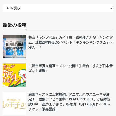
最近の投稿
舞台『キングダム』カイネ役・森莉那さんが『キングダ
ム』連載20周年記念イベント「キンキンキングダム」へ
潜入！！
【舞台写真＆開幕コメント公開！】舞台「まんが日本昔
ばなし劇場」
追加キャストに上村祐翔、アニマルハウスユーキが決
定！ 佐藤アツヒロ主宰「PEaCE PROJECT」が絵本朗
読LIVE「星の王子さま」を再演 8月17日(月)19：00～
チケット販売開始！