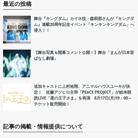
最近の投稿
舞台『キングダム』カイネ役・森莉那さんが『キングダ
ム』連載20周年記念イベント「キンキンキングダム」へ
潜入！！
【舞台写真＆開幕コメント公開！】舞台「まんが日本昔
ばなし劇場」
追加キャストに上村祐翔、アニマルハウスユーキが決
定！ 佐藤アツヒロ主宰「PEaCE PROJECT」が絵本朗
読LIVE「星の王子さま」を再演 8月17日(月)19：00～
チケット販売開始！
記事の掲載・情報提供について