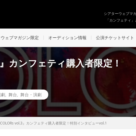
シアターウェブマ
「カンフェティ」
ウェブマガジン限定
オーディション情報
公演チケットサイト
vol.3』カンフェティ購入者限定！
演劇
,
舞台
,
舞台・演劇
h『COLORs vol.3』カンフェティ購入者限定！特別インタビューvol.1