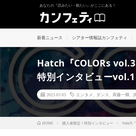
あなたの『読みたい・観たい』がここにある！
新着ニュース
シアター情報誌カンフェティ
Hatch『COLORs 
特別インタビューvol.1
2023.03.03
エンタメ
,
ダンス
,
斉藤一輝
,
購入者限定！特別インタビュー
Hatc
HOME