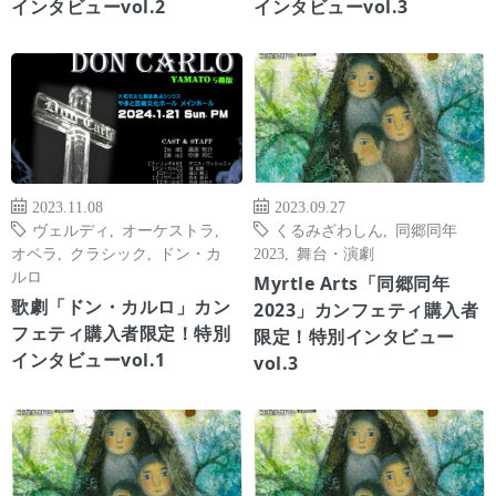
インタビューvol.2
インタビューvol.3
2023.11.08
2023.09.27
ヴェルディ
,
オーケストラ
,
くるみざわしん
,
同郷同年
オペラ
,
クラシック
,
ドン・カ
2023
,
舞台・演劇
ルロ
Myrtle Arts「同郷同年
歌劇「ドン・カルロ」カン
2023」カンフェティ購入者
フェティ購入者限定！特別
限定！特別インタビュー
インタビューvol.1
vol.3