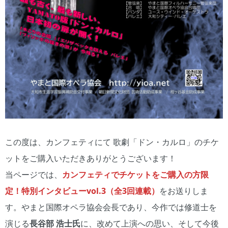
この度は、カンフェティにて 歌劇「ドン・カルロ」のチケ
ットをご購入いただきありがとうございます！
当ページでは、
カンフェティでチケットをご購入の方限
定！特別インタビューvol.3（全3回連載）
をお送りしま
す。やまと国際オペラ協会会長であり、今作では修道士を
演じる
長谷部 浩士
氏
に、改めて上演への思い、そして今後