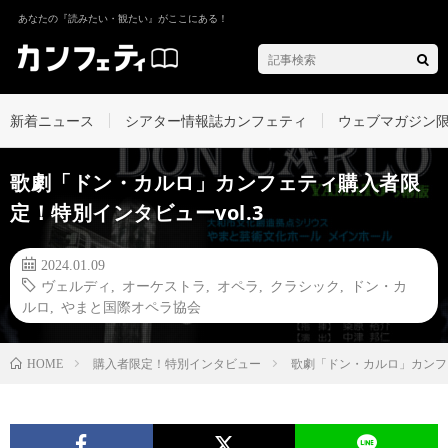
あなたの『読みたい・観たい』がここにある！
新着ニュース
シアター情報誌カンフェティ
ウェブマガジン
歌劇「ドン・カルロ」カンフェティ購入者限
定！特別インタビューvol.3
2024.01.09
ヴェルディ
,
オーケストラ
,
オペラ
,
クラシック
,
ドン・カ
ルロ
,
やまと国際オペラ協会
購入者限定！特別インタビュー
歌劇「ドン・カルロ」カンフェ
HOME