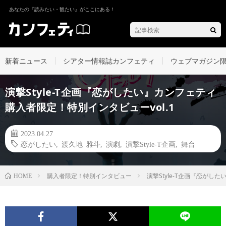
あなたの『読みたい・観たい』がここにある！
新着ニュース
シアター情報誌カンフェティ
ウェブマガジン
演撃Style-T企画『恋がしたい』カンフェティ
購入者限定！特別インタビューvol.1
2023.04.27
恋がしたい
,
渡久地 雅斗
,
演劇
,
演撃Style-T企画
,
舞台
購入者限定！特別インタビュー
演撃Style-T企画『恋がし
HOME