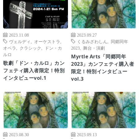
2023.11.08
2023.09.27
ヴェルディ
,
オーケストラ
,
くるみざわしん
,
同郷同年
オペラ
,
クラシック
,
ドン・カ
2023
,
舞台・演劇
ルロ
Myrtle Arts「同郷同年
歌劇「ドン・カルロ」カン
2023」カンフェティ購入者
フェティ購入者限定！特別
限定！特別インタビュー
インタビューvol.1
vol.3
2023.08.30
2023.09.13