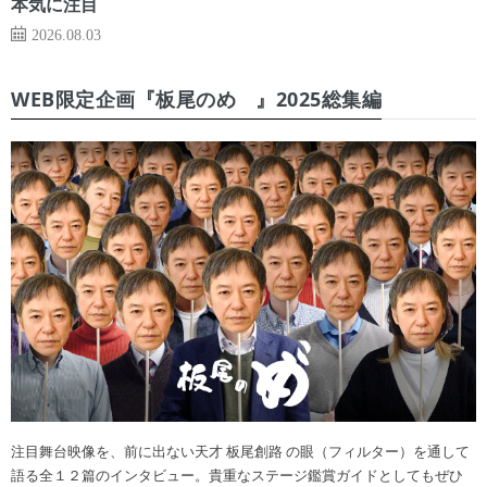
本気に注目
2026.08.03
WEB限定企画『板尾のめ゙』2025総集編
注目舞台映像を、前に出ない天才 板尾創路 の眼（フィルター）を通して
語る全１２篇のインタビュー。貴重なステージ鑑賞ガイドとしてもぜひ