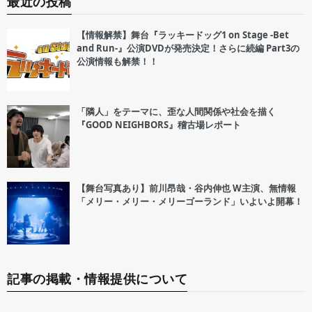
最近の投稿
【情報解禁】舞台『ラッキードッグ1 on Stage -Bet
and Run-』公演DVDが発売決定！さらに続編 Part3の
公演情報も解禁！！
「隣人」をテーマに、歪な人間関係や社会を描く
『GOOD NEIGHBORS』稽古場レポート
【舞台写真あり】前川昂哉・谷内伸也 W主演、無情報
「メリー・メリー・メリーゴーランド」いよいよ開幕！
記事の掲載・情報提供について