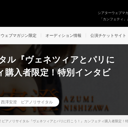
シアターウェブマ
「カンフェティ」
ウェブマガジン限定
オーディション情報
公演チケットサイト
イタル『ヴェネツィアとパリに
ィ購入者限定！特別インタビ
,
西澤安澄 ピアノリサイタル
 ピアノリサイタル『ヴェネツィアとパリに行こう！』カンフェティ購入者限定！特別イ