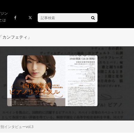
ガジン
とは
「カンフェティ」
ンタビューvol.3