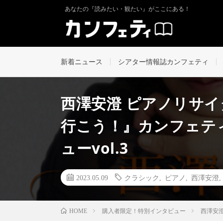
あなたの『読みたい・観たい』がここにある！
新着ニュース
シアター情報誌カンフェティ
西澤安澄 ピアノリサ
行こう！』カンフェテ
ューvol.3
2023.05.09
クラシック
,
ピアノ
,
西澤安澄
購入者限定！特別インタビュー
西澤安澄
HOME