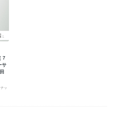
［７
ーサ
田
ンナッ