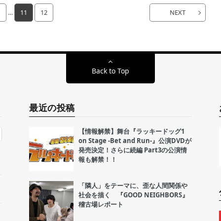
1
…
11
12
NEXT
Back to Top
最近の投稿
【情報解禁】舞台『ラッキードッグ1
on Stage -Bet and Run-』公演DVDが
発売決定！さらに続編 Part3の公演情
報も解禁！！
「隣人」をテーマに、歪な人間関係や
社会を描く 『GOOD NEIGHBORS』
稽古場レポート