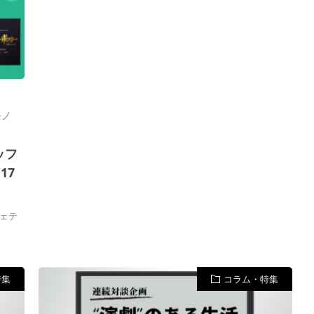
モノ
ッフ
17
ェテ
特集
コラム・特集