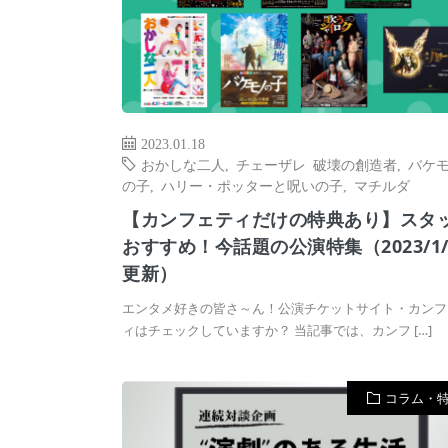
2023.01.18
おかしな二人
,
チェーザレ 破壊の創造者
,
バケ
の子
,
ハリー・ポッターと呪いの子
,
マチルダ
【カンフェティだけの特典あり】スタ
おすすめ！今話題の公演特集（2023/1/
更新）
エンタメ好きの皆さ～ん！公演チケットサイト・カンフ
ィはチェックしていますか？ 当記事では、カンフ […]
コラム・