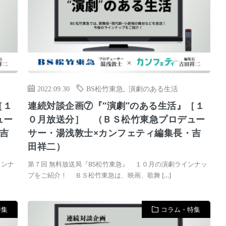
2022.09.30
BS松竹東急
,
演劇のある生活
［１
連続対談企画⑦『“演劇”のある生活』［１
ュー
０月放送分］ （ＢＳ松竹東急プロデュー
吉
サー・湯浅敦士×カンフェティ編集長・吉
田祥二）
インナ
第７回 無料放送局『BS松竹東急』 １０月の演劇ラインナッ
プをご紹介！ ＢＳ松竹東急は、映画、歌舞 […]
特集
コラム・特集