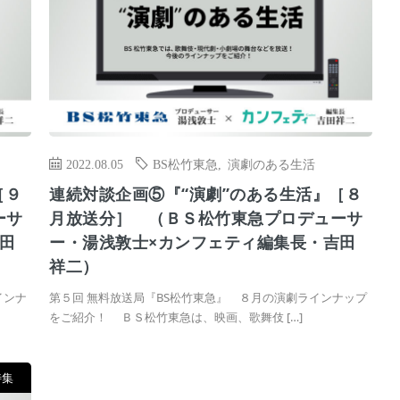
2022.08.05
BS松竹東急
,
演劇のある生活
［９
連続対談企画⑤『“演劇”のある生活』［８
ーサ
月放送分］ （ＢＳ松竹東急プロデューサ
田
ー・湯浅敦士×カンフェティ編集長・吉田
祥二）
インナ
第５回 無料放送局『BS松竹東急』 ８月の演劇ラインナップ
をご紹介！ ＢＳ松竹東急は、映画、歌舞伎 […]
特集