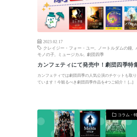
2023.02.17
クレイジー・フォー・ユー
,
ノートルダムの鐘
,
モノの子
,
ミュージカル
,
劇団四季
カンフェティにて発売中！劇団四季特
カンフェティでは劇団四季の人気公演のチケットも取り
ています！今観るべき劇団四季作品を4つご紹介！ […]
コラム・