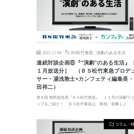
2022.11.04
BS松竹東急
,
演劇のある生活
連続対談企画⑧『“演劇”のある生活』
１月放送分］ （ＢＳ松竹東急プロデ
サー・湯浅敦士×カンフェティ編集長・
田祥二）
第８回 無料放送局『ＢＳ松竹東急』 １１月の演劇ラ
ップをご紹介！ ＢＳ松竹東急は、映画、歌舞 […]
コラム・