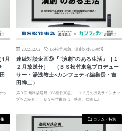
2022.12.02
BS松竹東急
,
演劇のある生活
［1月
連続対談企画⑨『“演劇”のある生活』［１
サ
２月放送分］ （ＢＳ松竹東急プロデュー
田
サー・湯浅敦士×カンフェティ編集長・吉
田祥二）
ナッ
第９回 無料放送局『BS松竹東急』 １２月の演劇ラインナッ
プをご紹介！ ＢＳ松竹東急は、映画、歌舞 […]
特集
コラム・特集