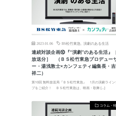
2023.01.06
BS松竹東急
,
演劇のある生活
連続対談企画⑩『“演劇”のある生活』
放送分］ （ＢＳ松竹東急プロデュー
ー・湯浅敦士×カンフェティ編集長・吉
祥二）
第10回 無料放送局『ＢＳ松竹東急』 1月の演劇ライン
プをご紹介！ ＢＳ松竹東急は、映画・歌舞 […]
コラム・