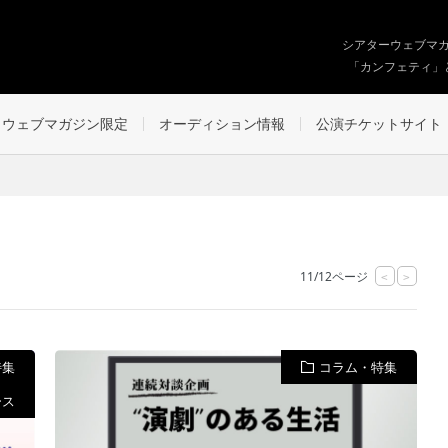
シアターウェブマ
「カンフェティ」
ウェブマガジン限定
オーディション情報
公演チケットサイト
11/12ページ
<
>
特集
コラム・特集
ース