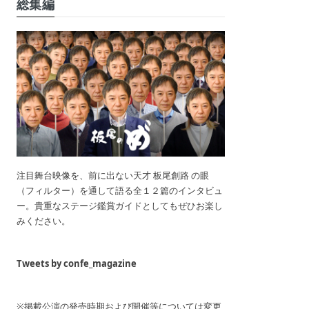
総集編
注目舞台映像を、前に出ない天才 板尾創路 の眼
（フィルター）を通して語る全１２篇のインタビュ
ー。貴重なステージ鑑賞ガイドとしてもぜひお楽し
みください。
Tweets by confe_magazine
※掲載公演の発売時期および開催等については変更