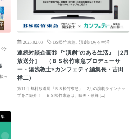
2023.02.03
BS松竹東急
,
演劇のある生活
バケ
連続対談企画⑪『“演劇”のある生活』［2月
放送分］ （ＢＳ松竹東急プロデューサ
集
ー・湯浅敦士×カンフェティ編集長・吉田
扱っ
祥二）
第11回 無料放送局『ＢＳ松竹東急』 2月の演劇ラインナッ
プをご紹介！ ＢＳ松竹東急は、映画・歌舞 […]
特集