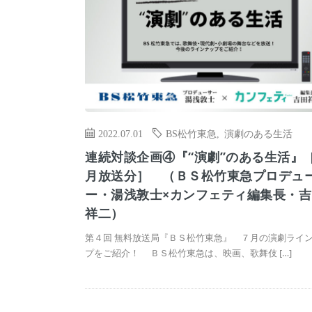
2022.07.01
BS松竹東急
,
演劇のある生活
連続対談企画④『“演劇”のある生活』
月放送分］ （ＢＳ松竹東急プロデュ
ー・湯浅敦士×カンフェティ編集長・吉
祥二）
第４回 無料放送局『ＢＳ松竹東急』 ７月の演劇ライ
プをご紹介！ ＢＳ松竹東急は、映画、歌舞伎 […]