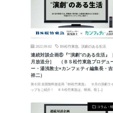
2022.09.02
BS松竹東急
,
演劇のある生活
連続対談企画⑥『“演劇”のある生活』
月放送分］ （ＢＳ松竹東急プロデュ
ー・湯浅敦士×カンフェティ編集長・吉
祥二）
第６回 全国無料放送局『BS松竹東急』 ９月の演劇ラ
ップをご紹介！ ＢＳ松竹東急は、映画、歌 […]
コラム・