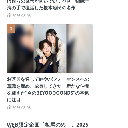
は僕らの世代が紡いでいくべき 錦織一
清の手で復活した榎本滋民の名作
2026.08.03
お芝居を通して絆やパフォーマンスへの
意識を深め、成長してきた 新たな仲間
を迎えた“今のBEYOOOOONDS”の本気
に注目
2026.08.03
WEB限定企画『板尾のめ゙』2025