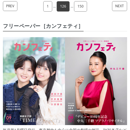
PREV
NEXT
1
…
126
…
150
フリーペーパー［カンフェティ］