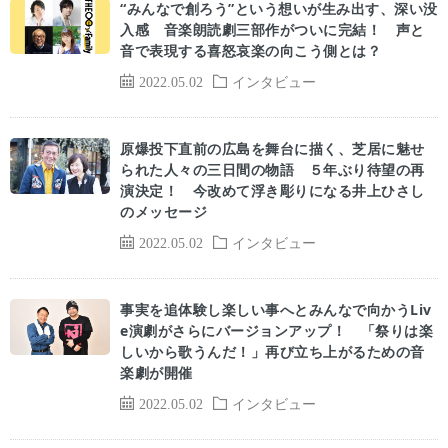
“みんなで創ろう”という想いが生み出す、深い没
入感 音楽朗読劇三部作がついに完結！ 声と
音で表現する喜怒哀楽の向こう側とは？
2022.05.02
インタビュー
原爆投下直前の広島を舞台に描く、芝居に魅せ
られた人々の三日間の物語 ５年ぶり待望の再
演決定！ 今改めて浮き彫りになる井上ひさし
のメッセージ
2022.05.02
インタビュー
事実を追体験し楽しい事へとみんなで向かうLiv
e演劇がさらにバージョンアップ！ 「祭りは楽
しいから歌うんだ！」再び立ち上がるための音
楽劇が開催
2022.05.02
インタビュー