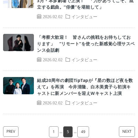
3月・本多劇場で上演！ 「力があってこそ、成
立する戯曲。“俳優”を堪能して」
2026.02.02
インタビュー
「考察大歓迎！ 皆さんの挑戦をお待ちしてお
ります」 “リモート”を使った新感覚心理サスペ
ンス会話劇
2026.02.02
インタビュー
結成20周年の劇団TipTapが『星の数ほど夜を数
えて』を再演 今井清隆、白木美貴子ら初演キ
ャストに新メンバーを迎えWキャスト上演
2026.02.02
インタビュー
PREV
NEXT
1
…
5
…
49