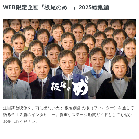
WEB限定企画『板尾のめ゙』2025総集編
注目舞台映像を、前に出ない天才 板尾創路 の眼（フィルター）を通して
語る全１２篇のインタビュー。貴重なステージ鑑賞ガイドとしてもぜひ
お楽しみください。