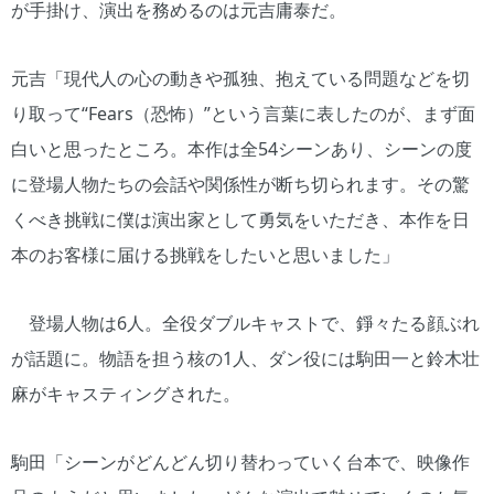
が手掛け、演出を務めるのは元吉庸泰だ。
元吉「現代人の心の動きや孤独、抱えている問題などを切
り取って“Fears（恐怖）”という言葉に表したのが、まず面
白いと思ったところ。本作は全54シーンあり、シーンの度
に登場人物たちの会話や関係性が断ち切られます。その驚
くべき挑戦に僕は演出家として勇気をいただき、本作を日
本のお客様に届ける挑戦をしたいと思いました」
登場人物は6人。全役ダブルキャストで、錚々たる顔ぶれ
が話題に。物語を担う核の1人、ダン役には駒田一と鈴木壮
麻がキャスティングされた。
駒田「シーンがどんどん切り替わっていく台本で、映像作