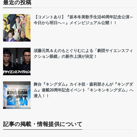
最近の投稿
【コメントあり】『坂本冬美歌手生活40周年記念公演～
今日から明日へ～』メインビジュアル公開！！
須藤元気＆えのもとぐりむによる「劇団サイエンスフィ
クション眼鏡」の新作上演が決定！
舞台『キングダム』カイネ役・森莉那さんが『キングダ
ム』連載20周年記念イベント「キンキンキングダム」へ
潜入！！
記事の掲載・情報提供について