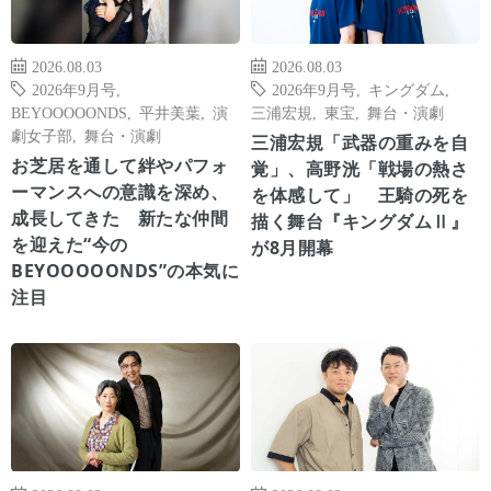
2026.08.03
2026.08.03
2026年9月号
,
2026年9月号
,
キングダム
,
BEYOOOOONDS
,
平井美葉
,
演
三浦宏規
,
東宝
,
舞台・演劇
劇女子部
,
舞台・演劇
三浦宏規「武器の重みを自
お芝居を通して絆やパフォ
覚」、高野洸「戦場の熱さ
ーマンスへの意識を深め、
を体感して」 王騎の死を
成長してきた 新たな仲間
描く舞台『キングダムⅡ』
を迎えた“今の
が8月開幕
BEYOOOOONDS”の本気に
注目