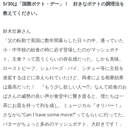
5/30は「国際ポテト・デー」！ 好きなポテトの調理法を
教えてください。
鈴木壮麻さん
「父の転勤で英国に数年間暮らした日々の中、通っていた
小・中学校の給食の時に必ず登場したのがマッシュポテ
ト。主食？って思うくらいの存在感だった。しかも美味。
ローストビーフ、シェパーズ・パイ、シチュー等に主役を
凌駕するほどに添えられていたけど、両者による相乗効果
は最高だった！ 『もう少し欲しい人〜⁉』なんて給食のお
ばさんの威勢の良い声が食堂中に響き渡ると、僕たちは一
斉にお皿を持って列を成し、ミュージカル『オリバー！』
さながら”Can I have some more?”ってもらいに行ってた。
バターがちょっと多めのマッシュポテト、大好きです！」