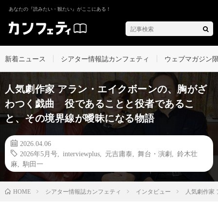
あなたの『読みたい・観たい』がここにある！
新着ニュース
シアター情報誌カンフェティ
ウェブマガジン
人気劇作家 アラン・エイクボーンの、胸がざ
わつく戯曲 役であることと役者であるこ
と、その境界線が曖昧になる物語
2026.04.06
2026年5月号
,
interviewplus
,
元吉庸泰
,
舞台・演劇
,
鈴木壮
麻
,
駒田一
シアター情報誌カンフェティ
インタビュー
人気劇作家
HOME