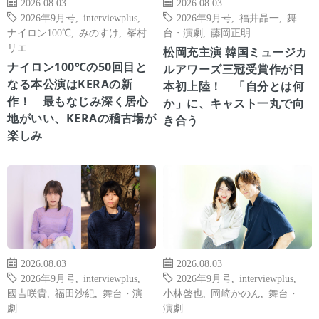
2026.08.03
2026.08.03
2026年9月号
,
interviewplus
,
2026年9月号
,
福井晶一
,
舞
ナイロン100℃
,
みのすけ
,
峯村
台・演劇
,
藤岡正明
リエ
松岡充主演 韓国ミュージカ
ナイロン100℃の50回目と
ルアワーズ三冠受賞作が日
なる本公演はKERAの新
本初上陸！ 「自分とは何
作！ 最もなじみ深く居心
か」に、キャスト一丸で向
地がいい、KERAの稽古場が
き合う
楽しみ
2026.08.03
2026.08.03
2026年9月号
,
interviewplus
,
2026年9月号
,
interviewplus
,
國吉咲貴
,
福田沙紀
,
舞台・演
小林啓也
,
岡崎かのん
,
舞台・
劇
演劇