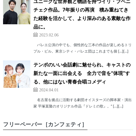
ユニークな世界観と物語を持つイリ・ブベニ
チェク作品。7年振りの再演 積み重ねてき
た経験を活かして、より深みのある素敵な作
品に。
2023.02.06
バレエ公演の中でも、個性的な三本の作品が楽しめるトリ
プル・ビル。東京シティ・バレエ団はこれまでも個 […][…]
テンポのいい会話劇に魅せられ、キャストの
新たな一面に出会える 全力で音を“体現”す
る、他にはない青春合唱コメディ
2024.04.01
名古屋を拠点に活動する劇団オイスターズの脚本家・演出
家 平塚直隆のオリジナル作品『ドレミの歌』。“ […][…]
フリーペーパー［カンフェティ］