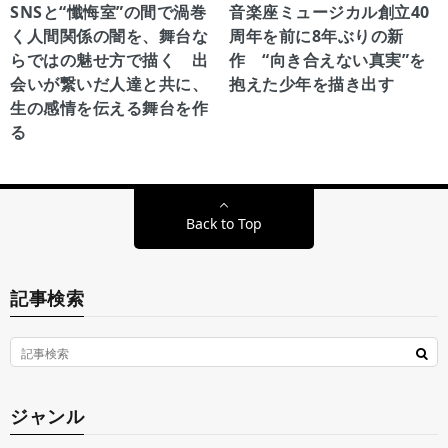
SNSと“懺悔室”の間で渦巻
音楽座ミュージカル創立40
く人間関係の闇を、舞台な
周年を前に8年ぶりの新
らではの魅せ方で描く 出
作 “向き合えない真実”を
会いが繋いだ人達と共に、
抱えた少年を描き出す
生の感情を伝える舞台を作
る
Back to Top
記事検索
ジャンル