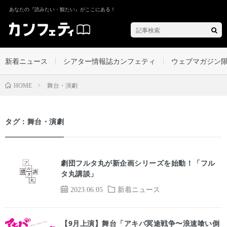
あなたの『読みたい・観たい』がここにある！
新着ニュース
シアター情報誌カンフェティ
ウェブマガジン
舞台・演劇
HOME
タグ：舞台・演劇
劇団フルタ丸が新企画シリーズを始動！「フル
タ丸講談」
2023.06.05
新着ニュース
【9月上演】舞台「アキバ冥途戦争〜浪速喰い倒