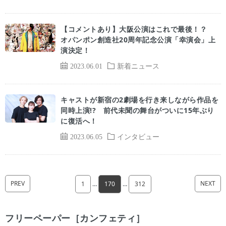
【コメントあり】大阪公演はこれで最後！？
オパンポン創造社20周年記念公演「幸演会」上
演決定！
2023.06.01
新着ニュース
キャストが新宿の2劇場を行き来しながら作品を
同時上演!? 前代未聞の舞台がついに15年ぶり
に復活へ！
2023.06.05
インタビュー
PREV
NEXT
1
…
170
…
312
フリーペーパー［カンフェティ］