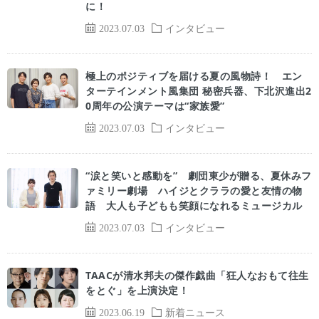
に！
2023.07.03
インタビュー
極上のポジティブを届ける夏の風物詩！ エン
ターテインメント風集団 秘密兵器、下北沢進出2
0周年の公演テーマは“家族愛”
2023.07.03
インタビュー
“涙と笑いと感動を” 劇団東少が贈る、夏休みフ
ァミリー劇場 ハイジとクララの愛と友情の物
語 大人も子どもも笑顔になれるミュージカル
2023.07.03
インタビュー
TAACが清水邦夫の傑作戯曲「狂人なおもて往生
をとぐ」を上演決定！
2023.06.19
新着ニュース