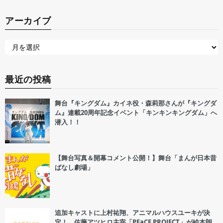
アーカイブ
最近の投稿
舞台『キングダム』カイネ役・森莉那さんが『キングダ
ム』連載20周年記念イベント「キンキンキングダム」へ
潜入！！
【舞台写真＆開幕コメント公開！】舞台「まんが日本昔
ばなし劇場」
追加キャストに上村祐翔、アニマルハウスユーキが決
定！ 佐藤アツヒロ主宰「PEaCE PROJECT」が絵本朗