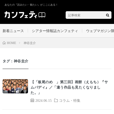
あなたの『読みたい・観たい』がここにある！
新着ニュース
シアター情報誌カンフェティ
ウェブマガジン
神谷圭介
HOME
タグ：神谷圭介
【「板尾のめ゙」第三回】画餅（えもち）『サ
ムバディ』／「違う作品も見たくなりまし
た。」
2024.06.15
コラム・特集