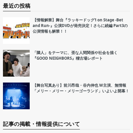
最近の投稿
【情報解禁】舞台『ラッキードッグ1 on Stage -Bet
and Run-』公演DVDが発売決定！さらに続編 Part3の
公演情報も解禁！！
「隣人」をテーマに、歪な人間関係や社会を描く
『GOOD NEIGHBORS』稽古場レポート
【舞台写真あり】前川昂哉・谷内伸也 W主演、無情報
「メリー・メリー・メリーゴーランド」いよいよ開幕！
記事の掲載・情報提供について