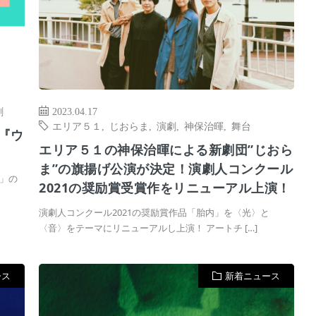
劇
2023.04.17
エリア５１
,
じおらま
,
演劇
,
神保治暉
,
舞台
『ウ
エリア５１の神保治暉による新劇団”じおら
ま”の旗揚げ公演が決定！演劇人コンクール
」の
2021の奨励賞受賞作をリニューアル上演！
演劇人コンクール2021の奨励賞作品「胎内」を〈光〉と
〈音〉をテーマにリニューアルし上演！ アートチ […]
ース
新着ニュース