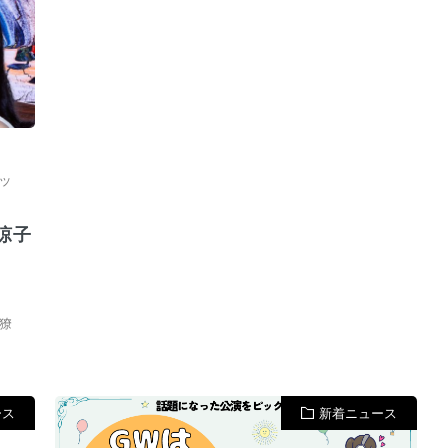
ッ
涼子
獠
ース
新着ニュース