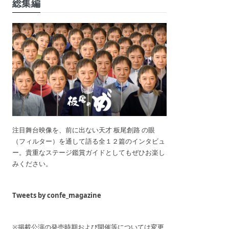
総集編
注目舞台映像を、前に出ない天才 板尾創路 の眼
（フィルター）を通して語る全１２篇のインタビュ
ー。貴重なステージ鑑賞ガイドとしてもぜひお楽し
みください。
Tweets by confe_magazine
※掲載公演の発売時期および開催等については変更