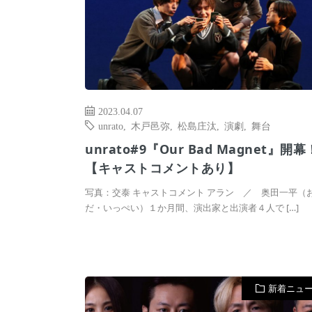
2023.04.07
unrato
,
木戸邑弥
,
松島庄汰
,
演劇
,
舞台
unrato#9『Our Bad Magnet』開幕
【キャストコメントあり】
写真：交泰 キャストコメント アラン ／ 奥田一平（
だ・いっぺい）１か月間、演出家と出演者４人で […]
新着ニュ