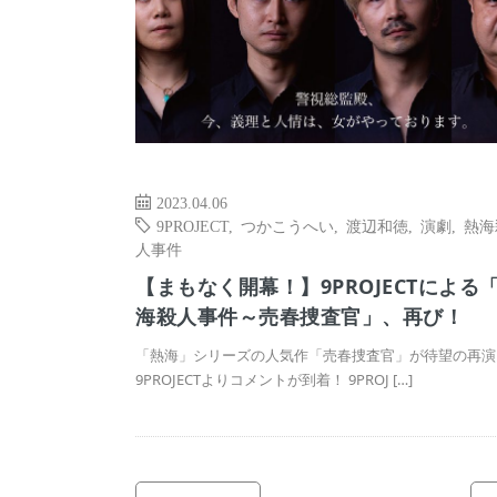
2023.04.06
9PROJECT
,
つかこうへい
,
渡辺和徳
,
演劇
,
熱海
人事件
【まもなく開幕！】9PROJECTによる
海殺人事件～売春捜査官」、再び！
「熱海」シリーズの人気作「売春捜査官」が待望の再演
9PROJECTよりコメントが到着！ 9PROJ […]