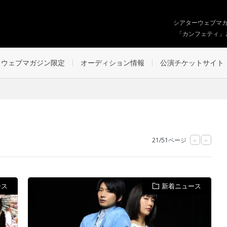
シアターウェブマ
「カンフェティ」
ウェブマガジン限定
オーディション情報
公演チケットサイト
21/51ページ
<
>
ース
新着ニュース