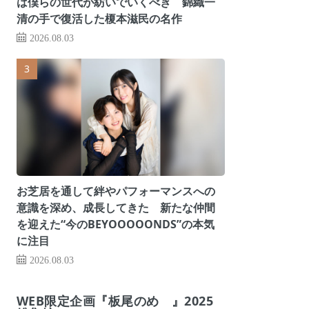
は僕らの世代が紡いでいくべき 錦織一
清の手で復活した榎本滋民の名作
2026.08.03
お芝居を通して絆やパフォーマンスへの
意識を深め、成長してきた 新たな仲間
を迎えた“今のBEYOOOOONDS”の本気
に注目
2026.08.03
WEB限定企画『板尾のめ゙』2025