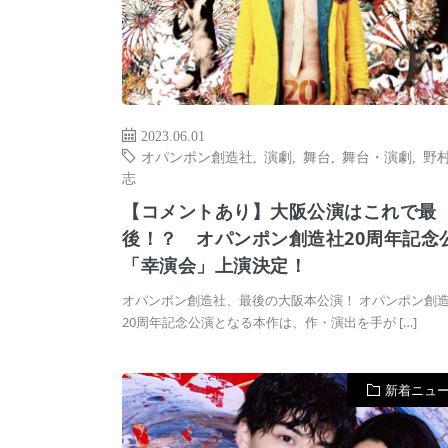
2023.06.01
オパンポン創造社
,
演劇
,
舞台
,
舞台・演劇
,
野
志
【コメントあり】大阪公演はこれで最
後！？ オパンポン創造社20周年記念
「幸演会」上演決定！
オパンポン創造社、最後の大阪本公演！ オパンポン創
20周年記念公演となる本作は、作・演出を手が […]
新着ニュ