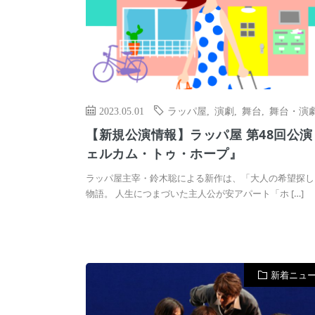
2023.05.01
ラッパ屋
,
演劇
,
舞台
,
舞台・演
【新規公演情報】ラッパ屋 第48回公演
ェルカム・トゥ・ホープ』
ラッパ屋主宰・鈴木聡による新作は、「大人の希望探し
物語。 人生につまづいた主人公が安アパート「ホ […]
新着ニュ