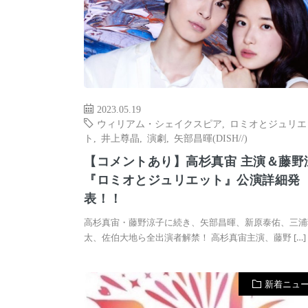
2023.05.19
ウィリアム・シェイクスピア
,
ロミオとジュリエ
ト
,
井上尊晶
,
演劇
,
矢部昌暉(DISH//)
【コメントあり】高杉真宙 主演＆藤野
『ロミオとジュリエット』公演詳細発
表！！
高杉真宙・藤野涼子に続き、矢部昌暉、新原泰佑、三浦
太、佐伯大地ら全出演者解禁！ 高杉真宙主演、藤野 […]
新着ニュ