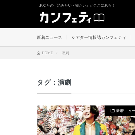
あなたの『読みたい・観たい』がここにある！
新着ニュース
シアター情報誌カンフェティ
演劇
HOME
タグ：演劇
新着ニュ