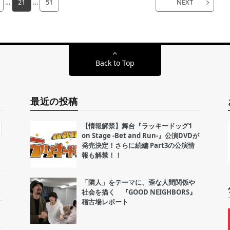
…
21
…
51
NEXT
Back to Top
最近の投稿
【情報解禁】舞台『ラッキードッグ1
on Stage -Bet and Run-』公演DVDが
発売決定！さらに続編 Part3の公演情
報も解禁！！
「隣人」をテーマに、歪な人間関係や
社会を描く 『GOOD NEIGHBORS』
稽古場レポート