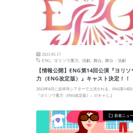
2023.05.17
ENG
,
ヨリソウ重力
,
演劇
,
舞台
,
舞台・演劇
【情報公開】ENG第14回公演『ヨリソ
力（ENG改定版）』キャスト決定！！
2023年8月に吉祥寺シアターで上演される、ENG第14回
『ヨリソウ重力（ENG改定版）』のキャ […]
新着ニュ