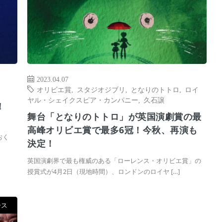
2023.04.07
オリビエ賞
,
スタジオジブリ
,
となりのトトロ
,
ロイ
ヤル・シェイクスピア・カンパニー
,
久石譲
！
舞台「となりのトトロ」が英国演劇賞の最
高峰オリビエ賞で最多6冠！今秋、再演も
おく
決定！
英国演劇界で最も権威のある「ローレンス・オリビエ賞」の
授賞式が4月2日（現地時間）、ロンドンのロイヤ […]
ース