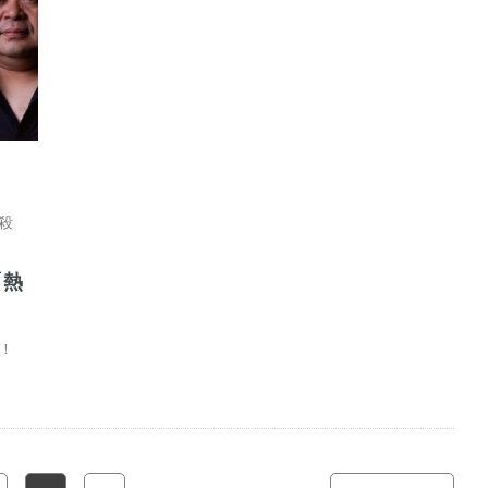
殺
「熱
！