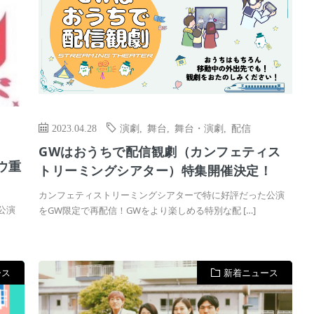
2023.04.28
演劇
,
舞台
,
舞台・演劇
,
配信
GWはおうちで配信観劇（カンフェティス
ウ重
トリーミングシアター）特集開催決定！
カンフェティストリーミングシアターで特に好評だった公演
公演
をGW限定で再配信！GWをより楽しめる特別な配 […]
ース
新着ニュース