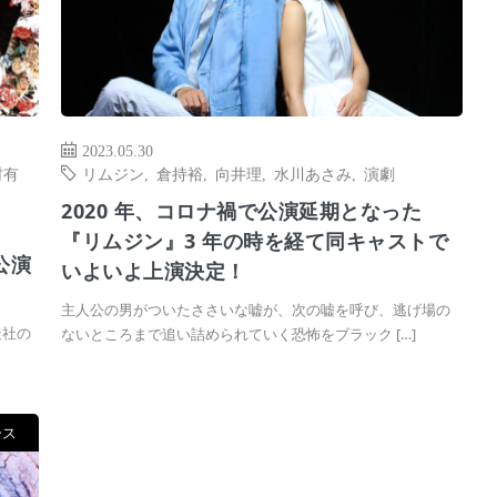
2023.05.30
村有
リムジン
,
倉持裕
,
向井理
,
水川あさみ
,
演劇
2020 年、コロナ禍で公演延期となった
『リムジン』3 年の時を経て同キャストで
公演
いよいよ上演決定！
主人公の男がついたささいな嘘が、次の嘘を呼び、逃げ場の
造社の
ないところまで追い詰められていく恐怖をブラック […]
ース