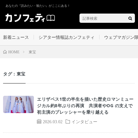
あなたの『読みたい・観たい』がここにある！
新着ニュース
シアター情報誌カンフェティ
ウェブマガジン
東宝
HOME
タグ：東宝
エリザベス1世の半生を描いた歴史ロマンミュー
ジカル約8年ぶりの再演 共演者やOG の支えで
初主演のプレッシャーを乗り越える
2026.03.02
インタビュー