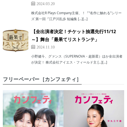
2024.03.20
株式会社R Plays Company主催、！『“名作に触れる”シリー
ズ 第一回『江戸川乱歩 短編集 […][…]
【全出演者決定！チケット抽選先行11/12
～】舞台「最果てリストランテ」
2024.11.10
小野健斗、グァンス（SUPERNOVA・超新星）ほか全出演者
が決定！ 株式会社アイエス・フィールド主 […][…]
フリーペーパー［カンフェティ］