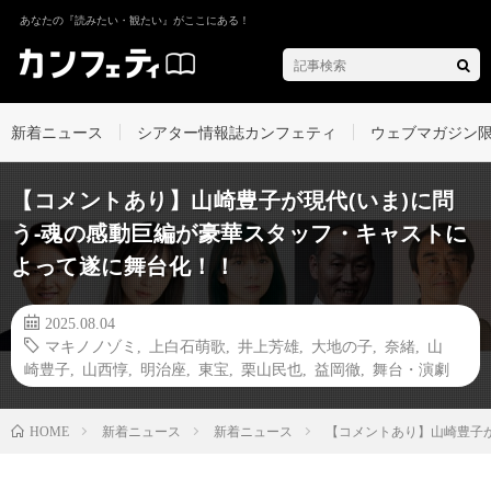
あなたの『読みたい・観たい』がここにある！
新着ニュース
シアター情報誌カンフェティ
ウェブマガジン
【コメントあり】山崎豊子が現代(いま)に問
う-魂の感動巨編が豪華スタッフ・キャストに
よって遂に舞台化！！
2025.08.04
マキノノゾミ
,
上白石萌歌
,
井上芳雄
,
大地の子
,
奈緒
,
山
崎豊子
,
山西惇
,
明治座
,
東宝
,
栗山民也
,
益岡徹
,
舞台・演劇
新着ニュース
新着ニュース
【コメントあり】山崎豊子が
HOME