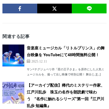
関連する記事
音楽座ミュージカル「リトルプリンス」の舞
台映像を YouTubeにて48時間無料公開！
2025.12.11
サン=テグジュペリ作『星の王子さま』を原作にした人気ミ
ュージカルを、撮って出し映像で特別公開！ 舞台 […][…]
【アーカイブ配信】稀代のミステリー作家、
江戸川乱歩 珠玉の名作を朗読劇で味わ
う “名作に触れるシリーズ”第一回『江戸川
乱歩 短編集』