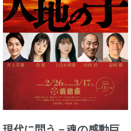
現代に問う－魂の感動巨