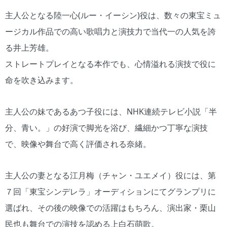
主人公となる陸一心(ルー・イーシン)役は、数々の東宝ミュ
ージカル作品での高い歌唱力と演技力で当代一の人気を誇
る井上芳雄。
ストレートプレイとなる本作でも、心情溢れる演技で役に
命を吹き込みます。
主人公の妹であるあつ子役には、NHK連続テレビ小説「半
分、青い。」の好演で脚光を浴び、繊細かつ丁寧な演技
で、映像や舞台で高く評価される奈緒。
主人公の妻となる江月梅（チャン・ユエメイ）役には、第
７回「東宝シンデレラ」オーディションにてグランプリに
選ばれ、その後の映像での活躍はもちろん、演出家・栗山
民也も舞台での演技を認める上白石萌歌。