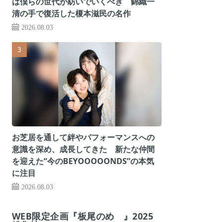
は僕らの世代が紡いでいくべき 錦織一
清の手で復活した榎本滋民の名作
2026.08.03
お芝居を通して絆やパフォーマンスへの
意識を深め、成長してきた 新たな仲間
を迎えた“今のBEYOOOOONDS”の本気
に注目
2026.08.03
WEB限定企画『板尾のめ゙』2025