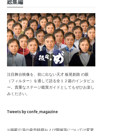
総集編
注目舞台映像を、前に出ない天才 板尾創路 の眼
（フィルター）を通して語る全１２篇のインタビュ
ー。貴重なステージ鑑賞ガイドとしてもぜひお楽し
みください。
Tweets by confe_magazine
※掲載公演の発売時期および開催等については変更