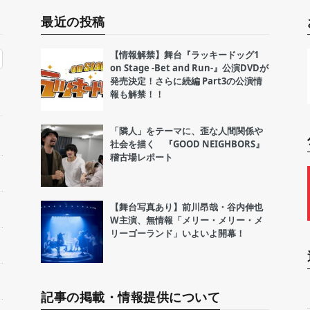
最近の投稿
【情報解禁】舞台『ラッキードッグ1
on Stage -Bet and Run-』公演DVDが
発売決定！さらに続編 Part3の公演情
報も解禁！！
「隣人」をテーマに、歪な人間関係や
社会を描く 『GOOD NEIGHBORS』
稽古場レポート
【舞台写真あり】前川昂哉・谷内伸也
W主演、無情報「メリー・メリー・メ
リーゴーランド」いよいよ開幕！
記事の掲載・情報提供について