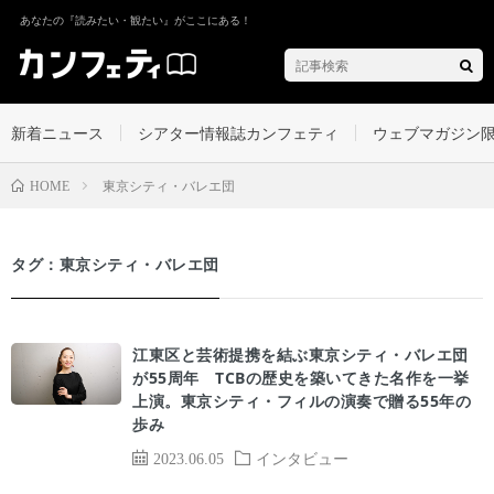
あなたの『読みたい・観たい』がここにある！
新着ニュース
シアター情報誌カンフェティ
ウェブマガジン
東京シティ・バレエ団
HOME
タグ：東京シティ・バレエ団
江東区と芸術提携を結ぶ東京シティ・バレエ団
が55周年 TCBの歴史を築いてきた名作を一挙
上演。東京シティ・フィルの演奏で贈る55年の
歩み
2023.06.05
インタビュー