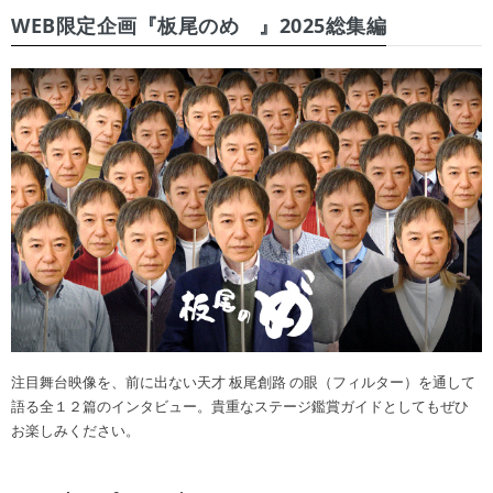
WEB限定企画『板尾のめ゙』2025総集編
注目舞台映像を、前に出ない天才 板尾創路 の眼（フィルター）を通して
語る全１２篇のインタビュー。貴重なステージ鑑賞ガイドとしてもぜひ
お楽しみください。