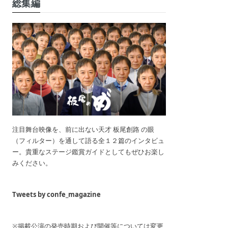
総集編
注目舞台映像を、前に出ない天才 板尾創路 の眼
（フィルター）を通して語る全１２篇のインタビュ
ー。貴重なステージ鑑賞ガイドとしてもぜひお楽し
みください。
Tweets by confe_magazine
※掲載公演の発売時期および開催等については変更