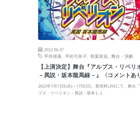
2022.06.07
平井雄基
,
平松可奈子
,
秋葉友佑
,
舞台・演劇
【上演決定】舞台『アルブス・リベリ
－異説・坂本龍馬録－』〈コメントあ
2022年7月13日(水)～17日(日)、新宿村LIVEにて、舞台
ブス・リベリオン－異説・坂本 […]