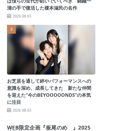
は僕らの世代が紡いでいくべき 錦織一
清の手で復活した榎本滋民の名作
2026.08.03
お芝居を通して絆やパフォーマンスへの
意識を深め、成長してきた 新たな仲間
を迎えた“今のBEYOOOOONDS”の本気
に注目
2026.08.03
WEB限定企画『板尾のめ゙』2025