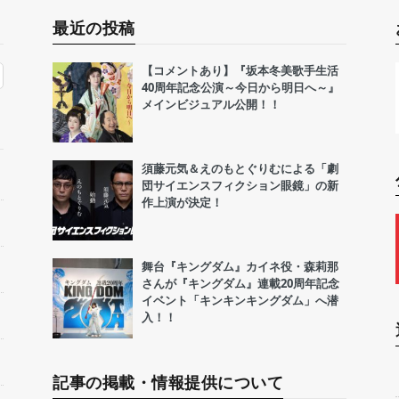
最近の投稿
【コメントあり】『坂本冬美歌手生活
40周年記念公演～今日から明日へ～』
メインビジュアル公開！！
須藤元気＆えのもとぐりむによる「劇
団サイエンスフィクション眼鏡」の新
作上演が決定！
舞台『キングダム』カイネ役・森莉那
さんが『キングダム』連載20周年記念
イベント「キンキンキングダム」へ潜
入！！
記事の掲載・情報提供について