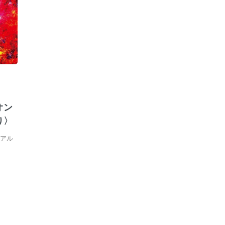
オン
り〉
『アル