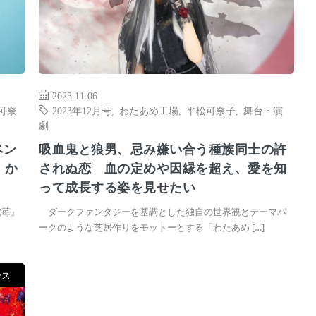
2023.11.06
可奈
2023年12月号
,
わたあめ工場
,
平松可奈子
,
舞台・演
劇
ペン
吸血鬼と狼男、忌み嫌い合う種族同士の許
 か
されぬ恋 血の定めや因縁を超え、愛を知
って成長する姿を見せたい
蛇苺』
ダークファンタジーを基調とした独自の世界観とテーマパ
ークのような芝居作りをモットーとする「わたあめ […]
ース