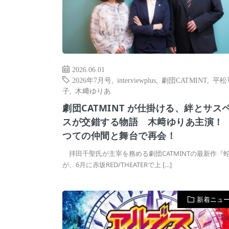
2026.06.01
2026年7月号
,
interviewplus
,
劇団CATMINT
,
平松
子
,
木﨑ゆりあ
劇団CATMINT が仕掛ける、絆とサス
スが交錯する物語 木﨑ゆりあ主演！
つての仲間と舞台で再会！
拝田千聖氏が主宰を務める劇団CATMINTの最新作『
が、6月に赤坂RED/THEATERで上 […]
新着ニュ