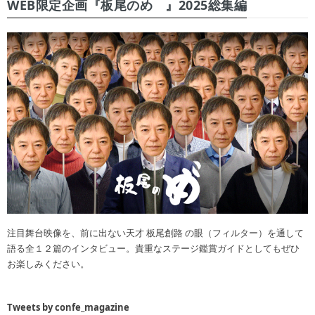
WEB限定企画『板尾のめ゙』2025総集編
注目舞台映像を、前に出ない天才 板尾創路 の眼（フィルター）を通して
語る全１２篇のインタビュー。貴重なステージ鑑賞ガイドとしてもぜひ
お楽しみください。
Tweets by confe_magazine