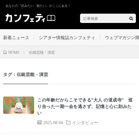
あなたの『読みたい・観たい』がここにある！
新着ニュース
シアター情報誌カンフェティ
ウェブマガジン
伝統芸能・演芸
HOME
タグ：伝統芸能・演芸
この年齢だからこそできる“大人 の道成寺” 巡
り合った一期一会を逃さず、記憶と心に刻みた
い
2025.08.04
インタビュー