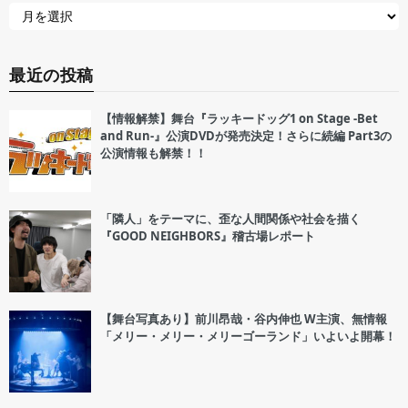
最近の投稿
【情報解禁】舞台『ラッキードッグ1 on Stage -Bet
and Run-』公演DVDが発売決定！さらに続編 Part3の
公演情報も解禁！！
「隣人」をテーマに、歪な人間関係や社会を描く
『GOOD NEIGHBORS』稽古場レポート
【舞台写真あり】前川昂哉・谷内伸也 W主演、無情報
「メリー・メリー・メリーゴーランド」いよいよ開幕！