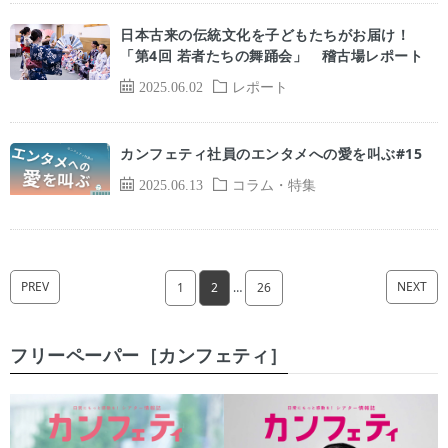
日本古来の伝統文化を子どもたちがお届け！
「第4回 若者たちの舞踊会」 稽古場レポート
2025.06.02
レポート
カンフェティ社員のエンタメへの愛を叫ぶ#15
2025.06.13
コラム・特集
PREV
NEXT
1
2
…
26
フリーペーパー［カンフェティ］