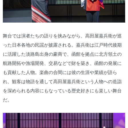
舞台では演者たちの語りを挟みながら、高田屋嘉兵衛が巡
った日本各地の民謡が披露される。嘉兵衛は江戸時代後期
に活躍した淡路島出身の豪商で、函館を拠点に北方領土の
航路開拓や漁場開発、交易などで財を築き、函館の発展に
も貢献した人物。楽曲の合間には彼の生涯や業績が語ら
れ、観客は物語を通して高田屋嘉兵衛という人物への造詣
を深められる内容にもなっている歴史好きにも楽しい舞台
だ。