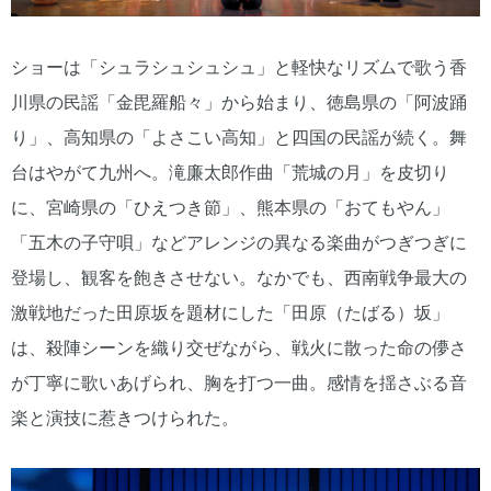
ショーは「シュラシュシュシュ」と軽快なリズムで歌う香
川県の民謡「金毘羅船々」から始まり、徳島県の「阿波踊
り」、高知県の「よさこい高知」と四国の民謡が続く。舞
台はやがて九州へ。滝廉太郎作曲「荒城の月」を皮切り
に、宮崎県の「ひえつき節」、熊本県の「おてもやん」
「五木の子守唄」などアレンジの異なる楽曲がつぎつぎに
登場し、観客を飽きさせない。なかでも、西南戦争最大の
激戦地だった田原坂を題材にした「田原（たばる）坂」
は、殺陣シーンを織り交ぜながら、戦火に散った命の儚さ
が丁寧に歌いあげられ、胸を打つ一曲。感情を揺さぶる音
楽と演技に惹きつけられた。