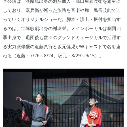
本公演は、淡路島出身の廻船商人・高田屋嘉兵衛を題材に
しており、嘉兵衛が巡った旅路を音楽や舞、民俗芸能で辿
っていくオリジナルショーだ。脚本・演出・振付を担当す
るのは、宝塚歌劇出身の謝珠栄。メインボーカルは劇団四
季出身で、退団後も数々のグランドミュージカルで活躍す
る実力派俳優の近藤真行と坂元健児がWキャストで名を連
ねる（近藤：7/26～8/24、坂元：8/29～9/15）。