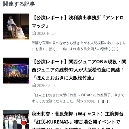
関連する記事
【公演レポート】浅利演出事務所『アンドロ
マック』
2022.10.28
芳醇な言葉の泉のなかから湧き上がる人間模様の妙！ あまり
にも濃く、熱く、一途にすれ違う男女四人の恋情 […][…]
【公演レポート】関西ジュニアOB＆現役・関
西ジュニアの総勢92人が大阪松竹座に集結！
『ほんまおおきに大阪松竹座』
2026.03.25
『ほんまおおきに大阪松竹座 ～WE are 松竹座男子。今まで
永らくお世話になりました。関ジュの頃、 […][…]
秋田莉杏・菅原茉椰（Wキャスト）主演舞台
『紅哭-KURENAI-』稽古場公開イベントで