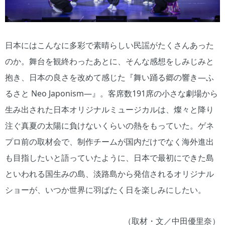
日本にはこんなに多彩で素晴らしい民謡がたくさんあった
のか。舞台を観終わったあとに、そんな感想をしみじみと
抱き、日本の良さを改めて感じた『舞い踊る郷の響き―ふ
るさと Neo Japonism―』。客席数191席の小さな劇場から
生み出された日本オリジナルミュージカルは、燦々と降り
注ぐ真夏の太陽に負けないくらいの熱をもっていた。ゲネ
プロ前の取材会で、制作チームが国内だけでなく海外進出
も目指したいと語っていたように、日本で最初にできた島
といわれる国生みの島、淡路島から発信されるオリジナル
ショーが、いつか世界に羽ばたく日を楽しみにしたい。
（取材・文／中田優里奈）