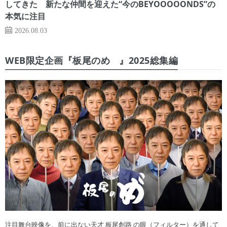
してきた 新たな仲間を迎えた“今のBEYOOOOONDS”の
本気に注目
2026.08.03
WEB限定企画『板尾のめ゙』2025総集編
注目舞台映像を、前に出ない天才 板尾創路 の眼（フィルター）を通して