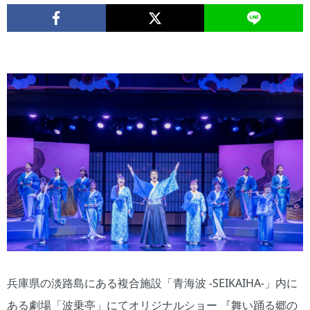
兵庫県の淡路島にある複合施設「青海波 -SEIKAIHA-」内に
ある劇場「波乗亭」にてオリジナルショー 『舞い踊る郷の