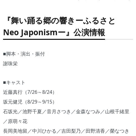
『舞い踊る郷の響きーふるさと
Neo Japonism
ー
』公演情報
■脚本・演出・振付
謝珠栄
■キャスト
近藤真行（7/26～8/24）
坂元健児（8/29～9/15）
石坂光／池野千夏／音月さつき／金森なつみ／山根千緒里
／原萌々花
長岡美地留／中川ひかる／吉田梨乃／田野清香／榮なつき