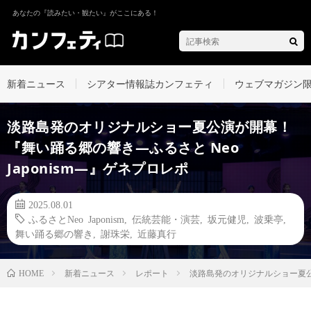
あなたの『読みたい・観たい』がここにある！
新着ニュース
シアター情報誌カンフェティ
ウェブマガジン
淡路島発のオリジナルショー夏公演が開幕！
『舞い踊る郷の響き―ふるさと Neo
Japonism―』ゲネプロレポ
2025.08.01
ふるさとNeo Japonism
,
伝統芸能・演芸
,
坂元健児
,
波乗亭
,
舞い踊る郷の響き
,
謝珠栄
,
近藤真行
新着ニュース
レポート
淡路島発のオリジナルショー夏公演
HOME