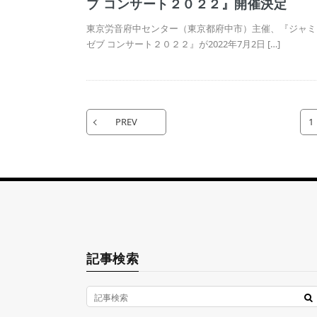
ブ コンサート２０２２』開催決定
東京労音府中センター（東京都府中市）主催、『ジャミ
ゼブ コンサート２０２２』が2022年7月2日 […]
PREV
1
記事検索