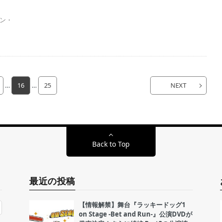
ン・
…
16
…
25
NEXT
Back to Top
最近の投稿
【情報解禁】舞台『ラッキードッグ1
on Stage -Bet and Run-』公演DVDが