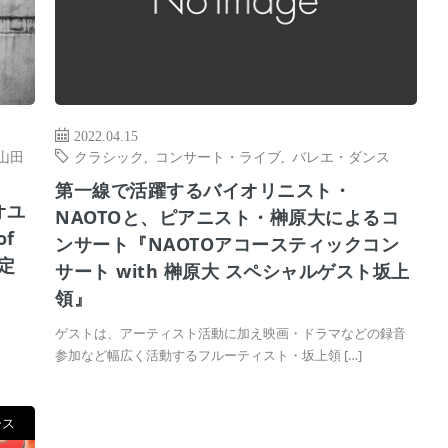
2022.04.15
山田
クラシック
,
コンサート・ライブ
,
バレエ・ダンス
第一線で活躍するバイオリニスト・
オユ
NAOTOと、ピアニスト・榊原大によるコ
of
ンサート『NAOTOアコースティックコン
決定
サート with 榊原大 スペシャルゲスト坂上
領』
ゲストは、アーティスト活動に加え映画・ドラマなどの録音
参加など幅広く活動するフルーティスト・坂上領 […]
ース