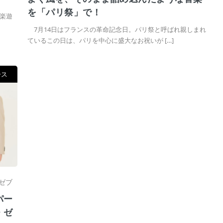
を「パリ祭」で！
楽遊
7月14日はフランスの革命記念日。パリ祭と呼ばれ親しまれ
ているこの日は、パリを中心に盛大なお祝いが […]
ース
ゼブ
パー
・ゼ