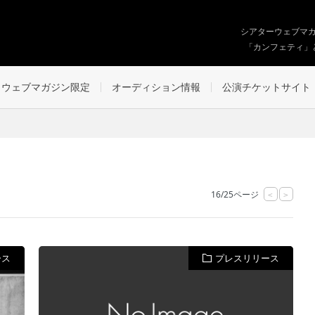
シアターウェブマ
「カンフェティ」
ウェブマガジン限定
オーディション情報
公演チケットサイト
16/25ページ
<
>
ース
プレスリリース