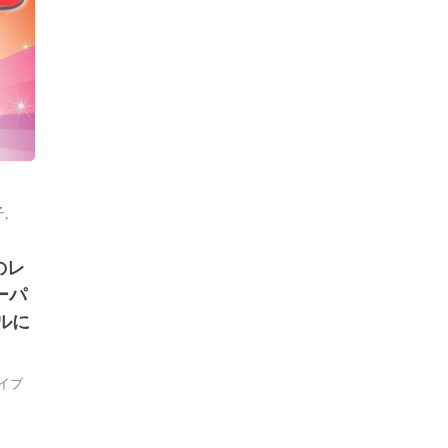
子
,
のレ
ーパ
ルに
イブ