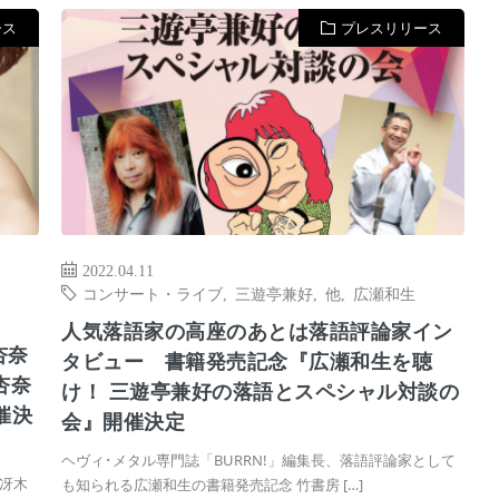
ース
プレスリリース
2022.04.11
コンサート・ライブ
,
三遊亭兼好
,
他
,
広瀬和生
人気落語家の高座のあとは落語評論家イン
杏奈
タビュー 書籍発売記念『広瀬和生を聴
杏奈
け！ 三遊亭兼好の落語とスペシャル対談の
開催決
会』開催決定
ヘヴィ･メタル専門誌「BURRN!」編集長、落語評論家として
冴木
も知られる広瀬和生の書籍発売記念 竹書房 […]