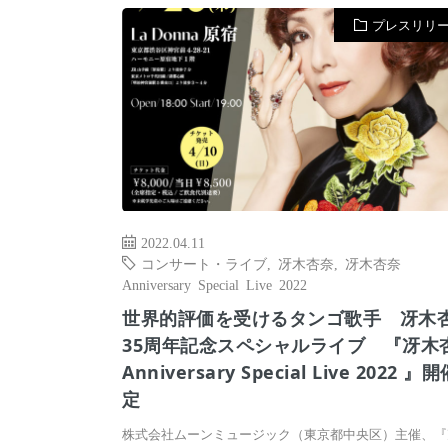
プレスリリ
2022.04.11
コンサート・ライブ
,
冴木杏奈
,
冴木杏奈
Anniversary Special Live 2022
世界的評価を受けるタンゴ歌手 冴木
35周年記念スペシャルライブ 『冴木
Anniversary Special Live 2022 』
定
株式会社ムーンミュージック（東京都中央区）主催、『