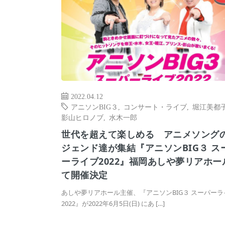
2022.04.12
アニソンBIG３
,
コンサート・ライブ
,
堀江美都
影山ヒロノブ
,
水木一郎
世代を超えて楽しめる アニメソング
ジェンド達が集結『アニソンBIG３ ス
ーライブ2022』福岡あしや夢リアホー
て開催決定
あしや夢リアホール主催、『アニソンBIG３ スーパーラ
2022』が2022年6月5日(日) にあ […]