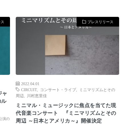
ース
プレスリリース
2022.04.01
​CIRCUIT
,
コンサート・ライブ
,
ミニマリズムとその
ジャ
周辺
,
川村恵里佳
のル
ミニマル・ミュージックに焦点を当てた現
代音楽コンサート 『ミニマリズムとその
公演の
周辺 ～日本とアメリカ～』開催決定