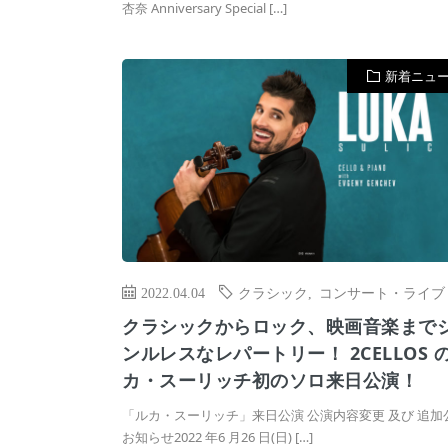
杏奈 Anniversary Special […]
新着ニュ
2022.04.04
クラシック
,
コンサート・ライブ
クラシックからロック、映画音楽まで
ンルレスなレパートリー！ 2CELLOS 
カ・スーリッチ初のソロ来日公演！
「ルカ・スーリッチ」来日公演 公演内容変更 及び 追加
お知らせ2022 年6 月26 日(日) […]