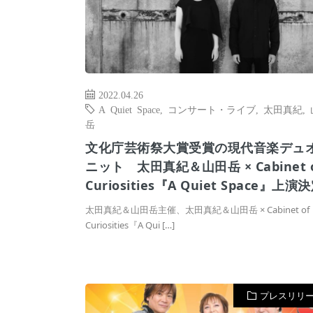
2022.04.26
A Quiet Space
,
コンサート・ライブ
,
太田真紀
,
岳
文化庁芸術祭大賞受賞の現代音楽デュ
ニット 太田真紀＆山田岳 × Cabinet 
Curiosities『A Quiet Space』上演
太田真紀＆山田岳主催、太田真紀＆山田岳 × Cabinet of
Curiosities『A Qui […]
プレスリリ