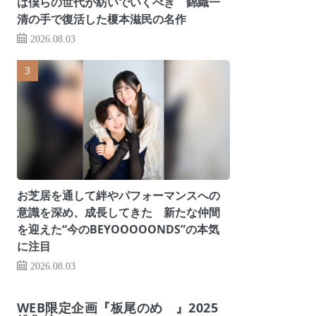
は僕らの世代が紡いでいくべき 錦織一
清の手で復活した榎本滋民の名作
2026.08.03
お芝居を通して絆やパフォーマンスへの
意識を深め、成長してきた 新たな仲間
を迎えた“今のBEYOOOOONDS”の本気
に注目
2026.08.03
WEB限定企画『板尾のめ゙』2025