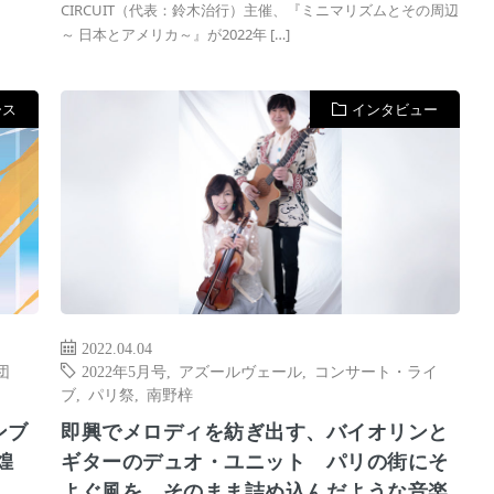
​CIRCUIT（代表：鈴木治行）主催、『ミニマリズムとその周辺
～ 日本とアメリカ～』が2022年 […]
ース
インタビュー
2022.04.04
団
2022年5月号
,
アズールヴェール
,
コンサート・ライ
ブ
,
パリ祭
,
南野梓
ンブ
即興でメロディを紡ぎ出す、バイオリンと
煌
ギターのデュオ・ユニット パリの街にそ
よぐ風を、そのまま詰め込んだような音楽