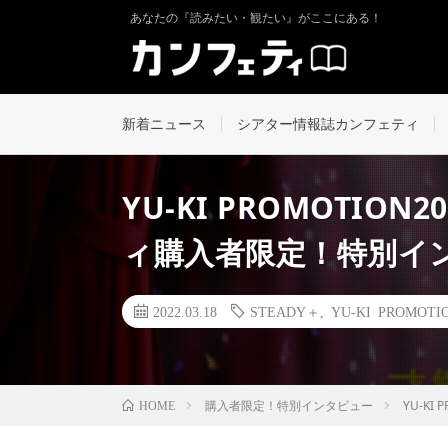
あなたの『読みたい・観たい』がここにある！
新着ニュース
シアター情報誌カンフェティ
YU-KI PROMOTIO
ィ購入者限定！特別インタ
2022.03.18
STEADY＋
,
YU-KI PROMOTI
購入者限定！特別インタビュー
YU-K
HOME