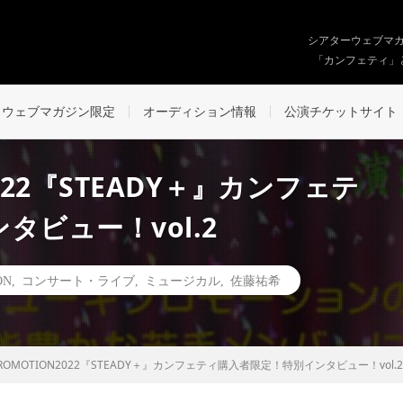
シアターウェブマ
「カンフェティ」
ウェブマガジン限定
オーディション情報
公演チケットサイト
N2022『STEADY＋』カンフェテ
ビュー！vol.2
ON
,
コンサート・ライブ
,
ミュージカル
,
佐藤祐希
I PROMOTION2022『STEADY＋』カンフェティ購入者限定！特別インタビュー！vol.2