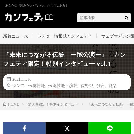
あなたの『読みたい・観たい』がここにある！
新着ニュース
シアター情報誌カンフェティ
ウェブマガジン
『未来につながる伝統 ー能公演ー』 カン
フェティ限定！特別インタビュー vol.1
2021.11.16
ダンス
,
伝統芸能
,
伝統芸能・演芸
,
佐野登
,
狂言
,
能楽
購入者限定！特別インタビュー
『未来につながる伝統 ー能公
HOME