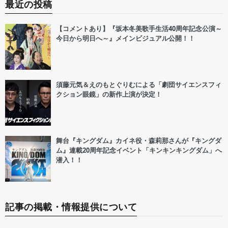
最近の投稿
【コメントあり】『坂本冬美歌手生活40周年記念公演～
今日から明日へ～』メインビジュアル公開！！
須藤元気＆えのもとぐりむによる「劇団サイエンスフィ
クション眼鏡」の新作上演が決定！
舞台『キングダム』カイネ役・森莉那さんが『キングダ
ム』連載20周年記念イベント「キンキンキングダム」へ
潜入！！
記事の掲載・情報提供について