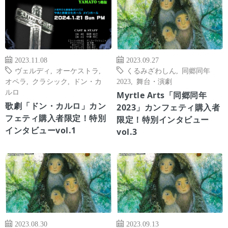
2023.11.08
2023.09.27
ヴェルディ
,
オーケストラ
,
くるみざわしん
,
同郷同年
オペラ
,
クラシック
,
ドン・カ
2023
,
舞台・演劇
ルロ
Myrtle Arts「同郷同年
歌劇「ドン・カルロ」カン
2023」カンフェティ購入者
フェティ購入者限定！特別
限定！特別インタビュー
インタビューvol.1
vol.3
2023.08.30
2023.09.13