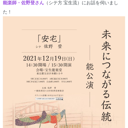
能楽師・佐野登さん
（シテ方 宝生流）にお話を伺いまし
た！