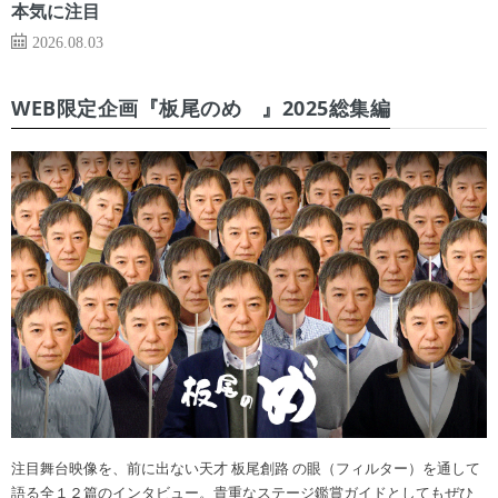
本気に注目
2026.08.03
WEB限定企画『板尾のめ゙』2025総集編
注目舞台映像を、前に出ない天才 板尾創路 の眼（フィルター）を通して
語る全１２篇のインタビュー。貴重なステージ鑑賞ガイドとしてもぜひ