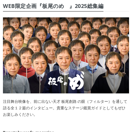
WEB限定企画『板尾のめ゙』2025総集編
注目舞台映像を、前に出ない天才 板尾創路 の眼（フィルター）を通して
語る全１２篇のインタビュー。貴重なステージ鑑賞ガイドとしてもぜひ
お楽しみください。