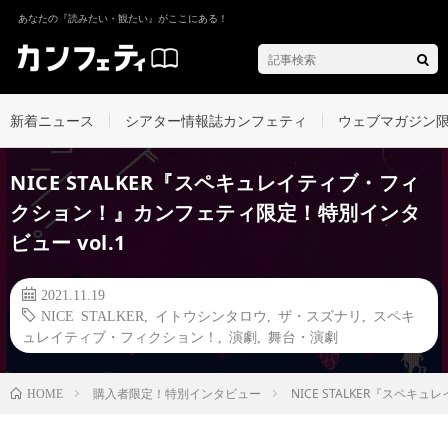
あなたの『読みたい・観たい』がここにある！
新着ニュース
シアター情報誌カンフェティ
ウェブマガジン
NICE STALKER『スペキュレイティブ・フィ
クション！』カンフェティ限定！特別インタ
ビュー vol.1
2021.11.19
NICE STALKER
,
イトウシンタロウ
,
ザ・スズナリ
,
スペキ
ュレイティブ・フィクション！
,
演劇
,
舞台・演劇
購入者限定！特別インタビュー
NICE STALKER『スペ
HOME