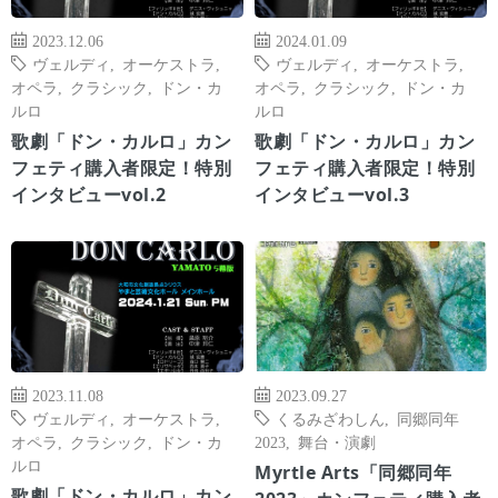
2023.12.06
2024.01.09
ヴェルディ
,
オーケストラ
,
ヴェルディ
,
オーケストラ
,
オペラ
,
クラシック
,
ドン・カ
オペラ
,
クラシック
,
ドン・カ
ルロ
ルロ
歌劇「ドン・カルロ」カン
歌劇「ドン・カルロ」カン
フェティ購入者限定！特別
フェティ購入者限定！特別
インタビューvol.2
インタビューvol.3
2023.11.08
2023.09.27
ヴェルディ
,
オーケストラ
,
くるみざわしん
,
同郷同年
オペラ
,
クラシック
,
ドン・カ
2023
,
舞台・演劇
ルロ
Myrtle Arts「同郷同年
歌劇「ドン・カルロ」カン