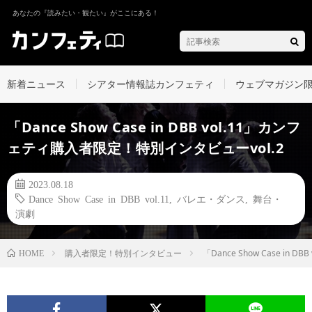
あなたの『読みたい・観たい』がここにある！
新着ニュース
シアター情報誌カンフェティ
ウェブマガジン
「Dance Show Case in DBB vol.11」カンフ
ェティ購入者限定！特別インタビューvol.2
2023.08.18
Dance Show Case in DBB vol.11
,
バレエ・ダンス
,
舞台・
演劇
購入者限定！特別インタビュー
「Dance Show Case i
HOME