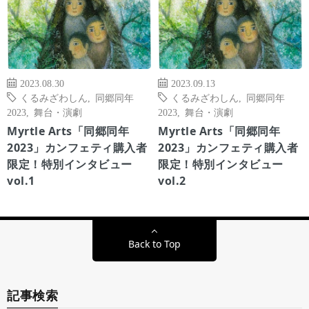
2023.08.30
2023.09.13
くるみざわしん
,
同郷同年
くるみざわしん
,
同郷同年
2023
,
舞台・演劇
2023
,
舞台・演劇
Myrtle Arts「同郷同年
Myrtle Arts「同郷同年
2023」カンフェティ購入者
2023」カンフェティ購入者
限定！特別インタビュー
限定！特別インタビュー
vol.1
vol.2
Back to Top
記事検索