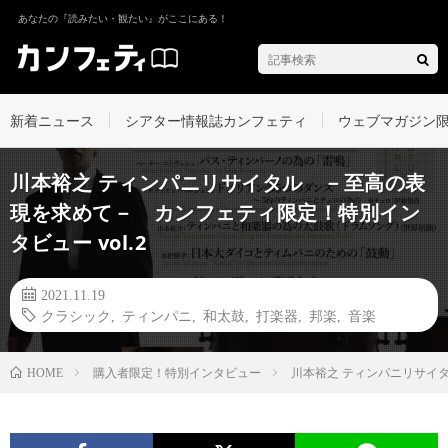
あなたの『読みたい・観たい』がここにある！
新着ニュース
シアター情報誌カンフェティ
ウェブマガジン
川本裕之 ティンパニリサイタル －至高の表
現を求めて－ カンフェティ限定！特別イン
タビュー vol.2
2021.11.19
クラシック
,
ティンパニ
,
和太鼓
,
打楽器
,
邦楽
,
音楽
購入者限定！特別インタビュー
川本裕之 ティンパニリサイタ
HOME