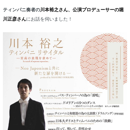
ティンパニ奏者の
川本裕之さん、
公演プロデューサーの
堀
川正彦さん
にお話を伺いました！