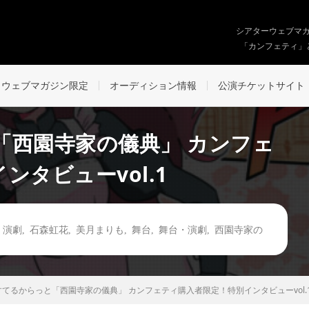
シアターウェブマ
「カンフェティ」
ウェブマガジン限定
オーディション情報
公演チケットサイト
「西園寺家の儀典」 カンフェ
タビューvol.1
,
演劇
,
石森虹花
,
美月まりも
,
舞台
,
舞台・演劇
,
西園寺家の
てるからっと「西園寺家の儀典」 カンフェティ購入者限定！特別インタビューvol.