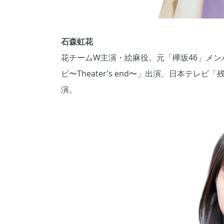
石森虹花
花チームW主演・絵麻役。元「欅坂46」メン
ビ〜Theater’s end〜」出演、日本テ
演。