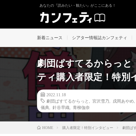
あなたの『読みたい・観たい』がここにある！
新着ニュース
シアター情報誌カンフェティ
劇団ぱすてるからっと
ティ購入者限定！特別イン
2022.11.18
劇団ぱすてるからっと
,
宮沢雪乃
,
戌岡あやめ
儀典
,
針谷早織
,
青柳伽奈
購入者限定！特別インタビュー
劇団ぱす
HOME