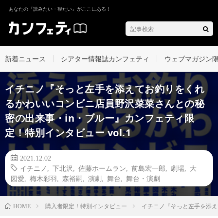
あなたの『読みたい・観たい』がここにある！
新着ニュース
シアター情報誌カンフェティ
ウェブマガジン
イチニノ『そっと左手を添えてお釣りをくれ
るかわいいコンビニ店員野沢菜菜さんとの秘
密の出来事・in・ブルー』カンフェティ限
定！特別インタビュー vol.1
2021.12.02
イチニノ
,
下北沢
,
佐藤ホームラン
,
前島宏一郎
,
劇場
,
大
図愛
,
梅木彩羽
,
森裕嗣
,
演劇
,
舞台
,
舞台・演劇
購入者限定！特別インタビュー
イチニノ『そっと左手を添え
HOME