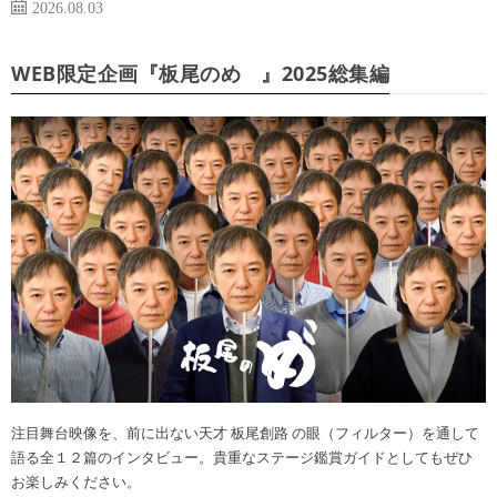
2026.08.03
WEB限定企画『板尾のめ゙』2025総集編
注目舞台映像を、前に出ない天才 板尾創路 の眼（フィルター）を通して
語る全１２篇のインタビュー。貴重なステージ鑑賞ガイドとしてもぜひ
お楽しみください。