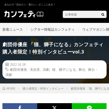
あなたの『読みたい・観たい』がここにある！
新着ニュース
シアター情報誌カンフェティ
ウェブマガジン
劇団俳優座 「猫、獅子になる」カンフェティ
購入者限定！特別インタビューvol.3
2022.10.28
劇団俳優座
,
滝佑里
,
演劇
,
猫、獅子になる
,
舞台
,
舞台・
演劇
購入者限定！特別インタビュー
劇団俳優座 「猫、獅子になる
HOME