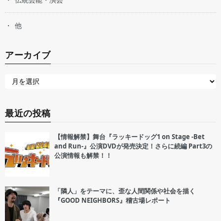
他
アーカイブ
最近の投稿
【情報解禁】舞台『ラッキードッグ1 on Stage -Bet
and Run-』公演DVDが発売決定！さらに続編 Part3の
公演情報も解禁！！
「隣人」をテーマに、歪な人間関係や社会を描く
『GOOD NEIGHBORS』稽古場レポート