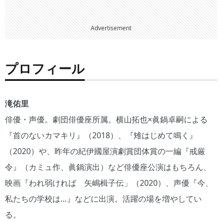
Advertisement
プロフィール
滝佑里
俳優・声優。劇団俳優座所属。横山拓也×眞鍋卓嗣による
『首のないカマキリ』（2018）、『雉はじめて鳴く』
（2020）や、昨年の紀伊國屋演劇賞団体賞の一編『戒厳
令』（カミュ作、眞鍋演出）など俳優座公演はもちろん、
映画『われ弱ければ 矢嶋楫子伝」（2020）、声優『今、
私たちの学校は…』などに出演。活躍の場を増やしてい
る。