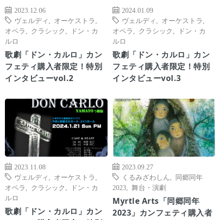
2023.12.06
2024.01.09
ヴェルディ
,
オーケストラ
,
ヴェルディ
,
オーケストラ
,
オペラ
,
クラシック
,
ドン・カ
オペラ
,
クラシック
,
ドン・カ
ルロ
ルロ
歌劇「ドン・カルロ」カン
歌劇「ドン・カルロ」カン
フェティ購入者限定！特別
フェティ購入者限定！特別
インタビューvol.2
インタビューvol.3
2023.11.08
2023.09.27
ヴェルディ
,
オーケストラ
,
くるみざわしん
,
同郷同年
オペラ
,
クラシック
,
ドン・カ
2023
,
舞台・演劇
ルロ
Myrtle Arts「同郷同年
歌劇「ドン・カルロ」カン
2023」カンフェティ購入者