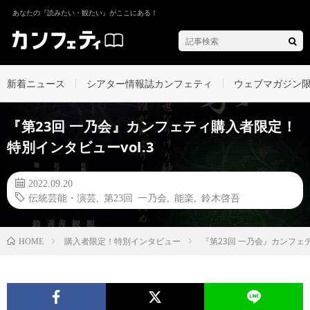
あなたの『読みたい・観たい』がここにある！
新着ニュース
シアター情報誌カンフェティ
ウェブマガジン
『第23回 一乃会』カンフェティ購入者限定！
特別インタビューvol.3
2022.09.20
伝統芸能・演芸
,
第23回 一乃会
,
能楽
,
鈴木啓吾
購入者限定！特別インタビュー
『第23回 一乃会』カンフェ
HOME