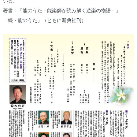
いる。
著書：「能のうた－能楽師が読み解く遊楽の物語－」
「続・能のうた」（ともに新典社刊）