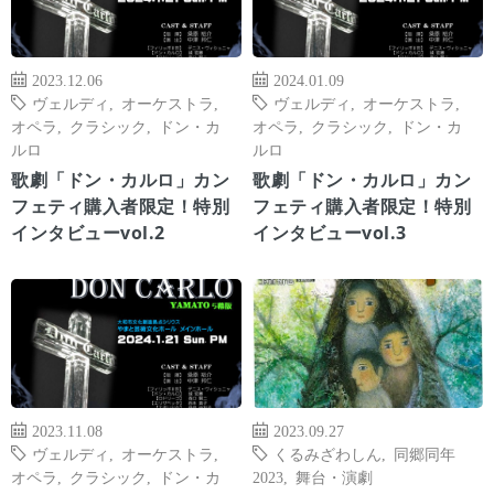
2023.12.06
2024.01.09
ヴェルディ
,
オーケストラ
,
ヴェルディ
,
オーケストラ
,
オペラ
,
クラシック
,
ドン・カ
オペラ
,
クラシック
,
ドン・カ
ルロ
ルロ
歌劇「ドン・カルロ」カン
歌劇「ドン・カルロ」カン
フェティ購入者限定！特別
フェティ購入者限定！特別
インタビューvol.2
インタビューvol.3
2023.11.08
2023.09.27
ヴェルディ
,
オーケストラ
,
くるみざわしん
,
同郷同年
オペラ
,
クラシック
,
ドン・カ
2023
,
舞台・演劇