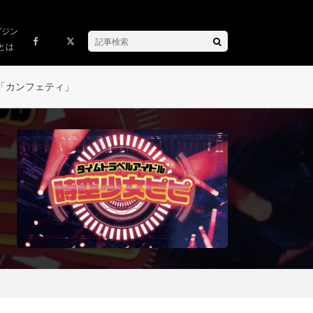
ガジン
とは
「カンフェティ」
3