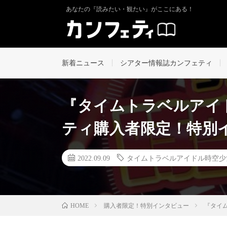
あなたの『読みたい・観たい』がここにある！
新着ニュース
シアター情報誌カンフェティ
『タイムトラベルアイ
ティ購入者限定！特別イン
2022.09.09
タイムトラベルアイドル時空少
購入者限定！特別インタビュー
『タイム
HOME