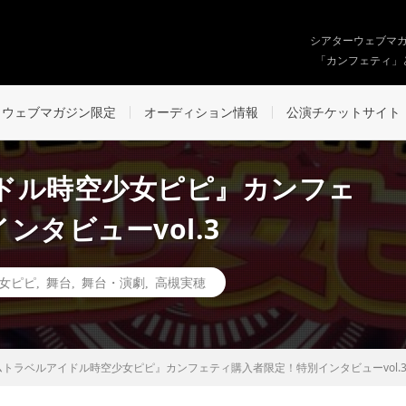
シアターウェブマ
「カンフェティ」
ウェブマガジン限定
オーディション情報
公演チケットサイト
ドル時空少女ピピ』カンフェ
タビューvol.3
女ピピ
,
舞台
,
舞台・演劇
,
高槻実穂
トラベルアイドル時空少女ピピ』カンフェティ購入者限定！特別インタビューvol.