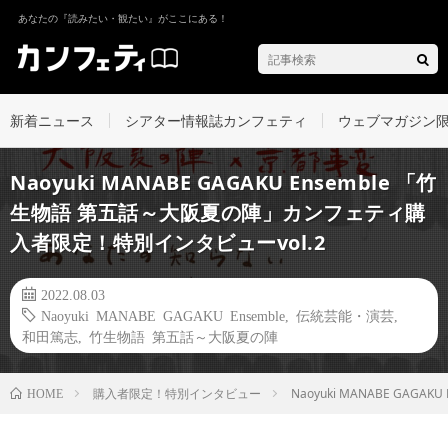
あなたの『読みたい・観たい』がここにある！
新着ニュース
シアター情報誌カンフェティ
ウェブマガジン
Naoyuki MANABE GAGAKU Ensemble 「竹
生物語 第五話～大阪夏の陣」カンフェティ購
入者限定！特別インタビューvol.2
2022.08.03
Naoyuki MANABE GAGAKU Ensemble
,
伝統芸能・演芸
,
和田篤志
,
竹生物語 第五話～大阪夏の陣
購入者限定！特別インタビュー
Naoyuki MANABE GA
HOME