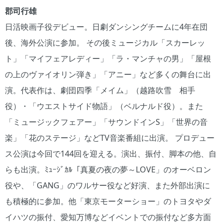
郡司行雄
日活映画子役デビュー。日劇ダンシングチームに4年在団
後、海外公演に参加。 その後ミュージカル「スカーレッ
ト」「マイフェアレディー」「ラ・マンチャの男」「屋根
の上のヴァイオリン弾き」「アニー」など多くの舞台に出
演。代表作は、劇団四季「メイム」（越路吹雪 相手
役）・「ウエストサイド物語」（ベルナルド役）。また
「ミュージックフェアー」「サウンドインS」「世界の音
楽」「花のステージ」などTV音楽番組に出演。 プロデュー
ス公演は今回で144回を迎える。演出、振付、脚本の他、自
らも出演。ﾐｭｰｼﾞｶﾙ「真夏の夜の夢～LOVE」のオーベロン
役や、「GANG」のワルサー役など好演、また外部出演に
も積極的に参加。他「東京モーターショー」のトヨタやダ
イハツの振付、愛知万博などイベントでの振付など多方面