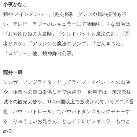
小夜かなこ
剱神 メインメンバー。演技指導、ダンスや舞の振付も行
い、テレビ・ラジオのレギュラーにて活動中。主な出演は
『おやゆび姫の大冒険』『シンドバットと魔法の剣』『忍
者サスケ』『アラジンと魔法のランプ』『ごんぎつね』
『ロザリー』他、剱神舞台公演。
龍井一磨
シンガーソングライターとしてライブ・イベントへの出演
や、企業への楽曲提供などで活躍中。 近年では、東京都稲
城市の観光大使や、160か国以上で放映されているアニメ番
組「パウ・パトロール」でパウパトダンスをレクチャーす
る「りゅうせいお兄さん」としてテレビレギュラーもつと
める。