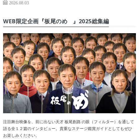
2026.08.03
WEB限定企画『板尾のめ゙』2025総集編
注目舞台映像を、前に出ない天才 板尾創路 の眼（フィルター）を通して
語る全１２篇のインタビュー。貴重なステージ鑑賞ガイドとしてもぜひ
お楽しみください。