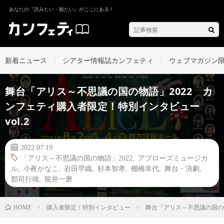
あなたの『読みたい・観たい』がここにある！
新着ニュース
シアター情報誌カンフェティ
ウェブマガジン
舞台「アリス～不思議の国の物語」2022 カ
ンフェティ購入者限定！特別インタビュー
vol.2
2022.07.19
「アリス～不思議の国の物語」2022
,
アプローズミュージカ
ル
,
小夜かなこ
,
岩田早織
,
杉本智孝
,
棚橋幸代
,
舞台・演劇
,
郡司行雄
,
龍井一磨
購入者限定！特別インタビュー
舞台「アリス～不思議の国の物
HOME