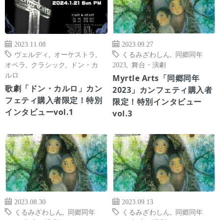
2023.11.08
2023.09.27
ヴェルディ
,
オーケストラ
,
くるみざわしん
,
同郷同年
オペラ
,
クラシック
,
ドン・カ
2023
,
舞台・演劇
ルロ
Myrtle Arts「同郷同年
歌劇「ドン・カルロ」カン
2023」カンフェティ購入者
フェティ購入者限定！特別
限定！特別インタビュー
インタビューvol.1
vol.3
2023.08.30
2023.09.13
くるみざわしん
,
同郷同年
くるみざわしん
,
同郷同年