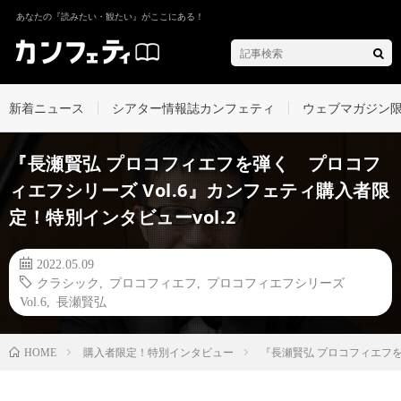
あなたの『読みたい・観たい』がここにある！
新着ニュース
シアター情報誌カンフェティ
ウェブマガジン
『長瀬賢弘 プロコフィエフを弾く プロコフ
ィエフシリーズ Vol.6』カンフェティ購入者限
定！特別インタビューvol.2
2022.05.09
クラシック
,
プロコフィエフ
,
プロコフィエフシリーズ
Vol.6
,
長瀬賢弘
購入者限定！特別インタビュー
『長瀬賢弘 プロコフィエフを
HOME