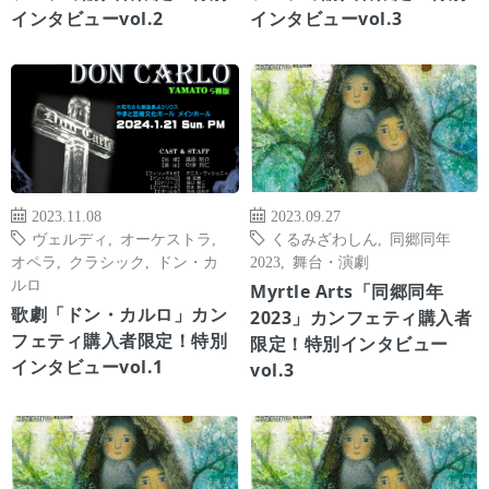
インタビューvol.2
インタビューvol.3
2023.11.08
2023.09.27
ヴェルディ
,
オーケストラ
,
くるみざわしん
,
同郷同年
オペラ
,
クラシック
,
ドン・カ
2023
,
舞台・演劇
ルロ
Myrtle Arts「同郷同年
歌劇「ドン・カルロ」カン
2023」カンフェティ購入者
フェティ購入者限定！特別
限定！特別インタビュー
インタビューvol.1
vol.3