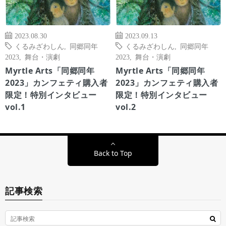
2023.08.30
2023.09.13
くるみざわしん
,
同郷同年
くるみざわしん
,
同郷同年
2023
,
舞台・演劇
2023
,
舞台・演劇
Myrtle Arts「同郷同年
Myrtle Arts「同郷同年
2023」カンフェティ購入者
2023」カンフェティ購入者
限定！特別インタビュー
限定！特別インタビュー
vol.1
vol.2
Back to Top
記事検索