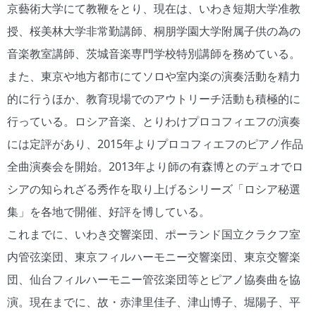
京藝術大学にて教鞭をとり、現在は、いわき短期大学准教
授、桜美林大学非常勤講師、桐朋学園大学附属子供の為の
音楽教室講師、茨城音楽専門学校特別講師を務めている。
また、東京や地方都市にてソロや室内楽の演奏活動を精力
的に行うほか、教育現場でのアウトリーチ活動も積極的に
行っている。ロシア音楽、とりわけプロコフィエフの演奏
には定評があり、2015年よりプロコフィエフのピアノ作品
全曲演奏会を開始。2013年より師の有森博とのデュオでロ
シアの知られざる秀作を取り上げるシリーズ「ロシア秘選
集」を各地で開催、好評を博している。
これまでに、いわき交響楽団、ポーランド国立クラクフ室
内管弦楽団、東京フィルハーモニー交響楽団、東京交響楽
団、仙台フィルハーモニー管弦楽団等とピアノ協奏曲を協
演。現在までに、故・赤津里佳子、津山博子、堀陽子、平