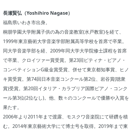
長瀬賢弘（Yoshihiro Nagase）
福島県いわき市出身。
桐朋学園大学附属子供の為の音楽教室(水戸教室)を経て、
1999年東京藝術大学音楽学部附属高等学校を首席で卒業。
同大学音楽学部を経、2009年同大学大学院修士課程を首席
で卒業、クロイツァー賞受賞。第23回ピティナ・ピアノ・
コンペティションG級金賞受賞、併せて東京都知事賞、ヒノ
キ賞受賞。第74回日本音楽コンクール第2位、岩谷賞(聴衆
賞)受賞。第20回イタリア・カラブリア国際ピアノ・コンク
ール第3位(2位なし)。他、数々のコンクールで優勝や入賞を
果たす。
2006年より2011年まで渡露、モスクワ音楽院にて研鑽を積
む。2014年東京藝術大学にて博士号を取得。2019年まで東