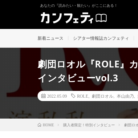
あなたの『読みたい・観たい』がここにある！
新着ニュース
シアター情報誌カンフェティ
劇団ロオル『ROLE』
インタビューvol.3
2022.05.09
ROLE
,
劇団ロオル
,
本山由乃
,
購入者限定！特別インタビュー
劇団ロオ
HOME