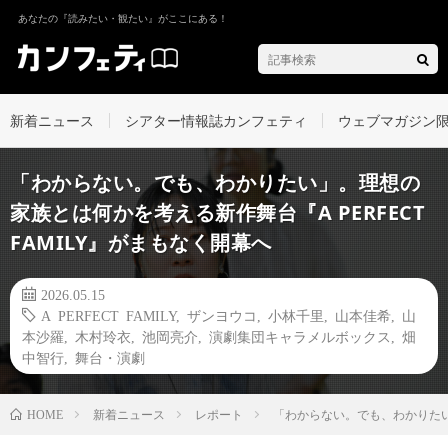
あなたの『読みたい・観たい』がここにある！
新着ニュース
シアター情報誌カンフェティ
ウェブマガジン
「わからない。でも、わかりたい」。理想の
家族とは何かを考える新作舞台『A PERFECT
FAMILY』がまもなく開幕へ
2026.05.15
A PERFECT FAMILY
,
ザンヨウコ
,
小林千里
,
山本佳希
,
山
本沙羅
,
木村玲衣
,
池岡亮介
,
演劇集団キャラメルボックス
,
畑
中智行
,
舞台・演劇
新着ニュース
レポート
「わからない。でも、わかりたい」
HOME