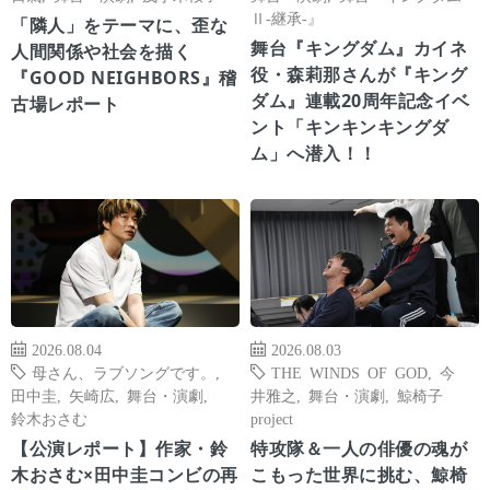
Ⅱ-継承-』
「隣人」をテーマに、歪な
舞台『キングダム』カイネ
人間関係や社会を描く
役・森莉那さんが『キング
『GOOD NEIGHBORS』稽
ダム』連載20周年記念イベ
古場レポート
ント「キンキンキングダ
ム」へ潜入！！
2026.08.04
2026.08.03
母さん、ラブソングです。
,
THE WINDS OF GOD
,
今
田中圭
,
矢崎広
,
舞台・演劇
,
井雅之
,
舞台・演劇
,
鯨椅子
鈴木おさむ
project
【公演レポート】作家・鈴
特攻隊＆一人の俳優の魂が
木おさむ×田中圭コンビの再
こもった世界に挑む、鯨椅