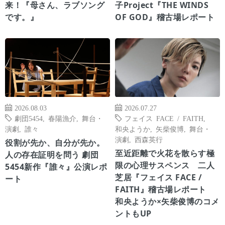
来！『母さん、ラブソング
子Project『THE WINDS
です。』
OF GOD』稽古場レポート
2026.08.03
2026.07.27
劇団5454
,
春陽漁介
,
舞台・
フェイス FACE / FAITH
,
演劇
,
誰々
和央ようか
,
矢柴俊博
,
舞台・
演劇
,
西森英行
役割が先か、自分が先か。
至近距離で火花を散らす極
人の存在証明を問う 劇団
限の心理サスペンス 二人
5454新作『誰々』公演レポ
芝居『フェイス FACE /
ート
FAITH』稽古場レポート
和央ようか×矢柴俊博のコメ
ントもUP