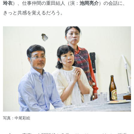
玲衣
）、仕事仲間の重田結人（演：
池岡亮介
）の会話に、
きっと共感を覚えるだろう。
写真：中尾彩絵