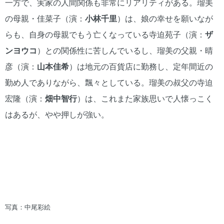
一方で、実家の人間関係も非常にリアリティがある。瑠美
の母親・佳菜子（演：
小林千里
）は、娘の幸せを願いなが
らも、自身の母親でもう亡くなっている寺迫苑子（演：
ザ
ンヨウコ
）との関係性に苦しんでいるし、瑠美の父親・晴
彦（演：
山本佳希
）は地元の百貨店に勤務し、定年間近の
勤め人でありながら、飄々としている。瑠美の叔父の寺迫
宏隆（演：
畑中智行
）は、これまた家族思いで人懐っこく
はあるが、やや押しが強い。
写真：中尾彩絵