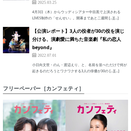
2025.03.25
4月3日（木）からウッディシアター中目黒で上演される
LIVES制作の「せんせい」。開幕まであと二週間 […][…]
【公演レポート】3人の役者が30の役を演じ
分ける、演劇愛に満ちた音楽劇『私の恋人
beyond』
2022.07.01
小日向文世・のん・渡辺えり、と、名前を並べただけで何が
起きるのだろうとワクワクする3人の俳優が30の […][…]
フリーペーパー［カンフェティ］