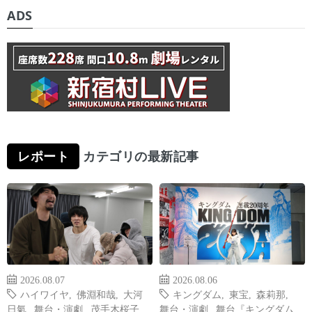
ADS
レポート
カテゴリの最新記事
2026.08.07
2026.08.06
ハイワイヤ
,
佛淵和哉
,
大河
キングダム
,
東宝
,
森莉那
,
日氣
,
舞台・演劇
,
茂手木桜子
舞台・演劇
,
舞台『キングダム