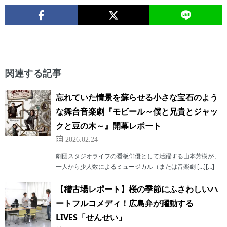
関連する記事
忘れていた情景を蘇らせる小さな宝石のよう
な舞台音楽劇『モビール～僕と兄貴とジャッ
クと豆の木～』開幕レポート
2026.02.24
劇団スタジオライフの看板俳優として活躍する山本芳樹が、
一人から少人数によるミュージカル（または音楽劇 […][…]
【稽古場レポート】桜の季節にふさわしいハ
ートフルコメディ！広島弁が躍動する
LIVES「せんせい」