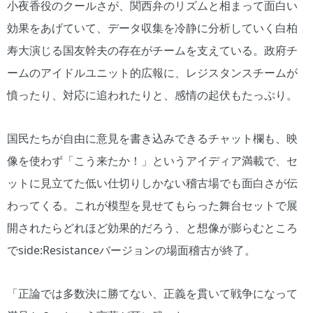
小夜香役のクールさが、関西弁のリズムと相まって面白い
効果をあげていて、データ収集を冷静に分析していく白柏
寿大演じる国友幹夫の存在がチームを支えている。政府チ
ームのアイドルユニット的広報に、レジスタンスチームが
憤ったり、対応に追われたりと、感情の起伏もたっぷり。
国民たちが自由に意見を書き込みできるチャット欄も、映
像を使わず「こう来たか！」というアイディア満載で、セ
ットに見立てた低い仕切りしかない稽古場でも面白さが伝
わってくる。これが模型を見せてもらった舞台セットで展
開されたらどれほど効果的だろう、と想像が膨らむところ
でside:Resistanceバージョンの場面稽古が終了。
「正論では多数決に勝てない、正義を貫いて戦争になって