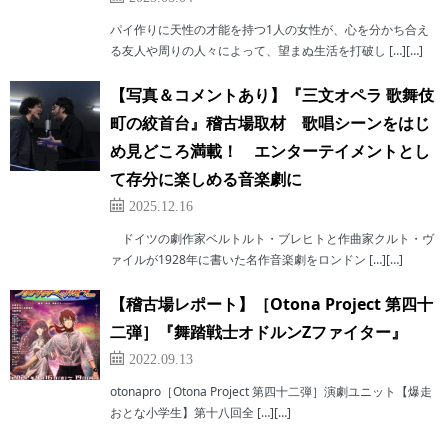
パイ作りに天性の才能を持つ1人の女性が、心を分かち合え
る友人や周りの人々によって、望まぬ生活を打破し […][…]
【写真＆コメントあり】『三文オペラ 歌舞伎
町の絞首台』稽古場取材 歌唱シーンをはじ
め見どころ満載！ エンターテイメントとし
て存分に楽しめる音楽劇に
2025.12.16
ドイツの劇作家ベルトルト・ブレヒトと作曲家クルト・ヴ
ァイルが1928年に書いた名作音楽劇をロンドン […][…]
【稽古場レポート】［Otona Project 第四十
二弾］『舞踏戦士オドルンZファイター』
2022.09.13
otonapro［Otona Project 第四十二弾］演劇ユニット【爆走
おとな小学生】第十八回全 […][…]