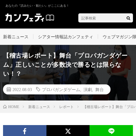
あなたの『読みたい・観たい』がここにある！
新着ニュース
シアター情報誌カンフェティ
ウェブマガジン
【稽古場レポート】舞台「プロパガンダゲー
ム」正しいことが多数決で勝るとは限らな
い！？
2022.08.03
プロパガンダゲーム
,
演劇
,
舞台
新着ニュース
レポート
【稽古場レポート】舞台「プロ
HOME