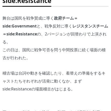
side:Resistance
舞台は国民を戦争賛成に導く
政府チーム＝
side:Government
と、戦争反対に導く
レジスタンスチーム
＝side:Resistance
の、2バージョンが回替わりで上演され
る。
この日は、国民に戦争可否を問う中間投票に続く場面の稽
古が行われた。
稽古場は台詞や動きを確認したり、着替えの準備をするキ
ャストたちそれぞれが活発に動くなか、まず
side:Resistanceの場面稽古がはじまる。