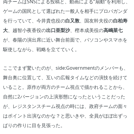
両チームはSNSによる投稿と、動画による”扇動”を利用し、
ゲームの国民として選ばれた一般人を相手にプロパガンダ
を行っていて、今井貴也役の
白又敦
、国友幹夫役の
白柏寿
大
、越智小夜香役の
出口亜梨沙
、樫本成美役の
高嶋菜七
が、春陽の演出席に近い舞台前面で、パソコンやスマホを
駆使しながら、戦略を立てていく。
ここでまず驚いたのが、side:Governmentのメンバーも、
舞台奥に位置して、互いの広報タイムなどの演技を続けて
いること。原作が両方のチーム視点で描かれることから、
自然に2バージョンの上演形態になったということだった
が、レジスタンスチーム視点の時には、政府チームの面々
はポイント出演なのかな？と思いきや、全員がほぼ出ずっ
ぱりの作りに目を見張った。