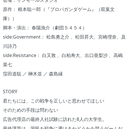
原作： 根本聡一郎（『プロパガンダゲーム』（双葉文
庫））
脚本・演出： 春陽漁介（劇団５４５４）
side:Government： 松島勇之介 、松田昇大、宮崎理奈、及
川詩乃
side:Resistance： 白又敦 、白柏寿大、出口亜梨沙 、高嶋
菜七
窪田道聡 ／ 榊木並 ／ 森島縁
STORY
君たちには、この戦争を正しいと思わせてほしい
そのための手段は問わない
広告代理店の最終入社試験に訪れた8人の大学生。
最終課題は、国民を戦争に導けるかどうかを競うゲームだ