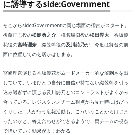
に誘導するside:Government
そこからside:Governmentの同じ場面の稽古がスタート。
後藤正志役の
松島勇之介
、椎名瑞樹役の
松田昇大
、香坂優
花役の
宮崎理奈
、織笠藍役の
及川詩乃
が、今度は舞台の前
面に位置しての芝居がはじまる。
宮崎理奈演じる香坂優花がムードメーカー的な溌剌さを出
していて、いまひとつ自分に自信が持てない織笠藍を引っ
込み過ぎずに演じる及川詩乃とのコントラストがよくかみ
合っている。レジスタンスチーム視点から見た時にはびっ
くりした二人が行う広報活動も、こういうことからはじま
ったのかと、答え合わせができるようで、両チームの視点
で描いていく効果がよくわかる。