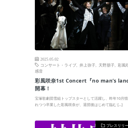
2025.05.02
コンサート・ライブ
,
井上弥子
,
天野朋子
,
彩風
感音
彩風咲奈1st Concert『no man’s la
開幕！
宝塚歌劇団雪組トップスターとして活躍し、昨年10月
れつつ卒業した彩風咲奈が、退団後はじめて臨む […]
プレスリリ