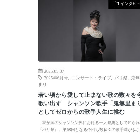
インタビ
2025.05.07
2025年6月号
,
コンサート・ライブ
,
パリ祭
,
鬼無
まり
若い頃から愛して止まない歌の数々を
歌い出す シャンソン歌手「鬼無里ま
としてゼロからの歌手人生に挑む
我が国のシャンソン界における一大祭典として知られ
『パリ祭』。第63回となる今回も数多くの歌手達が […]