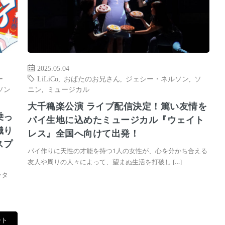
2025.05.04
ー
LiLiCo
,
おばたのお兄さん
,
ジェシー・ネルソン
,
ソ
ソン
ニン
,
ミュージカル
大千穐楽公演 ライブ配信決定！篤い友情を
乗っ
パイ生地に込めたミュージカル『ウェイト
織り
レス』全国へ向けて出発！
スプ
パイ作りに天性の才能を持つ1人の女性が、心を分かち合える
友人や周りの人々によって、望まぬ生活を打破し […]
ンタ
ート