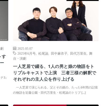
演劇
2025.05.07
2025年6月号
,
松尾諭
,
田中麻衣子
,
田代万里生
,
舞
トす
台・演劇
ー
一人芝居で綴る、1人の男と娘の物語をト
リプルキャストで上演 三者三様の解釈で
ソナ3』
それぞれの主人公を作り上げる
一人芝居で演じられる、父とその娘の、たった6年間の記憶
の物語を近藤公園・田代万里生・松尾諭のトリプ […]