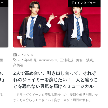
ュー
インタビュー
2025.05.07
里
2025年6月号
,
interviewplus
,
三浦宏規
,
舞台・演劇
,
髙橋颯
今、
2人で高め合い、引き出し合って、それぞ
り」
れのジェイミーを演じたい！ 人と違うこ
とを恐れない勇気を届けるミュージカル
る
ドラァグクイーンを夢見る高校生の、差別や偏見と闘いな
がらも自分らしく生きていく姿が、やがて周囲の価 […]