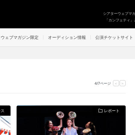
シアターウェブマ
「カンフェティ」
ウェブマガジン限定
オーディション情報
公演チケットサイト
4/7ページ
<
>
ース
レポート