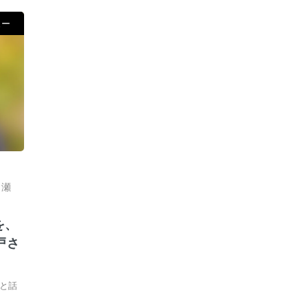
ュー
,
瀬
を、
戸さ
と話