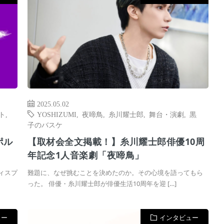
2025.05.02
ト
,
YOSHIZUMI
,
夜啼鳥
,
糸川耀士郎
,
舞台・演劇
,
黒
子のバスケ
ポル
【取材会全文掲載！】糸川耀士郎俳優10周
年記念1人音楽劇「夜啼鳥」
ィスプ
難題に、なぜ挑むことを決めたのか。その心境を語ってもら
った。 俳優・糸川耀士郎が俳優生活10周年を迎 […]
ュー
インタビュー