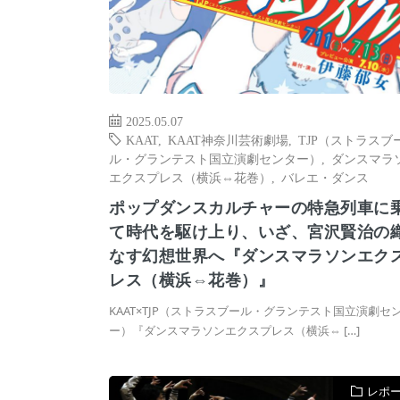
2025.05.07
KAAT
,
KAAT神奈川芸術劇場
,
TJP（ストラスブ
ル・グランテスト国立演劇センター）
,
ダンスマラ
エクスプレス（横浜⇔花巻）
,
バレエ・ダンス
ポップダンスカルチャーの特急列車に
て時代を駆け上り、いざ、宮沢賢治の
なす幻想世界へ『ダンスマラソンエク
レス（横浜⇔花巻）』
KAAT×TJP（ストラスブール・グランテスト国立演劇セ
ー）『ダンスマラソンエクスプレス（横浜⇔ […]
レポ