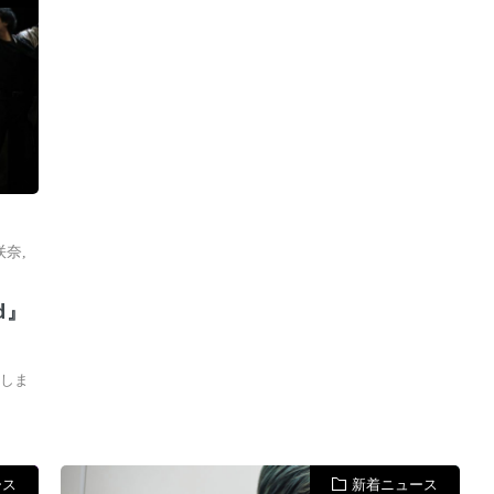
咲奈
,
nd』
惜しま
ース
新着ニュース