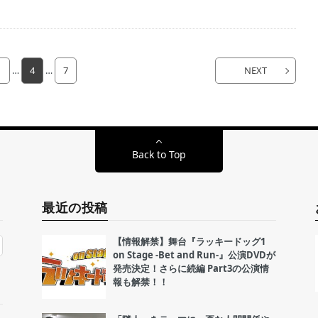
1
…
4
…
7
NEXT
Back to Top
最近の投稿
【情報解禁】舞台『ラッキードッグ1
on Stage -Bet and Run-』公演DVDが
発売決定！さらに続編 Part3の公演情
報も解禁！！