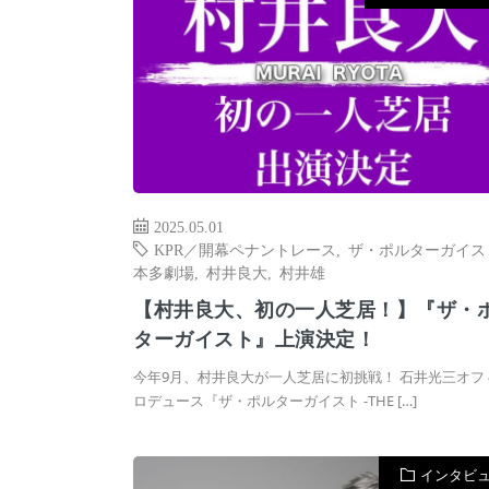
2025.05.01
KPR／開幕ペナントレース
,
ザ・ポルターガイス
本多劇場
,
村井良大
,
村井雄
【村井良大、初の一人芝居！】『ザ・
ターガイスト』上演決定！
今年9月、村井良大が一人芝居に初挑戦！ 石井光三オフ
ロデュース『ザ・ポルターガイスト ‐THE […]
インタビ