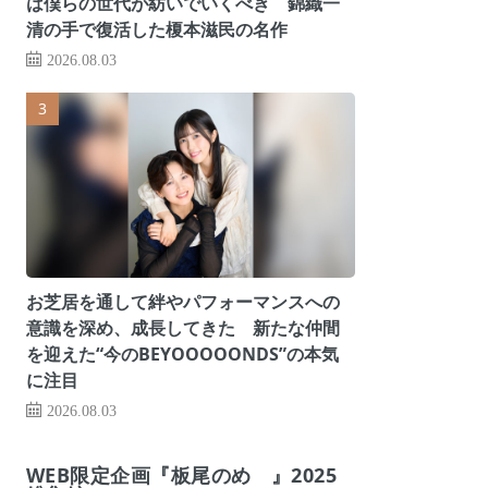
は僕らの世代が紡いでいくべき 錦織一
清の手で復活した榎本滋民の名作
2026.08.03
お芝居を通して絆やパフォーマンスへの
意識を深め、成長してきた 新たな仲間
を迎えた“今のBEYOOOOONDS”の本気
に注目
2026.08.03
WEB限定企画『板尾のめ゙』2025