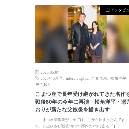
インタビ
2025.05.07
2025年6月号
,
interviewplus
,
こまつ座
,
松角洋平
戸さおり
こまつ座で長年受け継がれてきた名作
戦後80年の今年に再演 松角洋平・瀬
おりが新たな父娘像を描き出す
こまつ座関係者が「全てはここから始まったんです」
す、井上ひさし戦後“命”の3部作の1つである『 […]