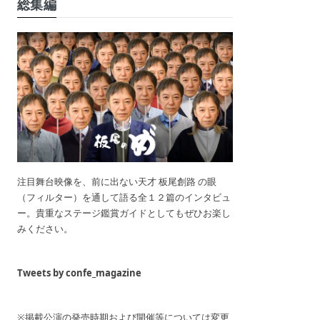
総集編
注目舞台映像を、前に出ない天才 板尾創路 の眼
（フィルター）を通して語る全１２篇のインタビュ
ー。貴重なステージ鑑賞ガイドとしてもぜひお楽し
みください。
Tweets by confe_magazine
※掲載公演の発売時期および開催等については変更