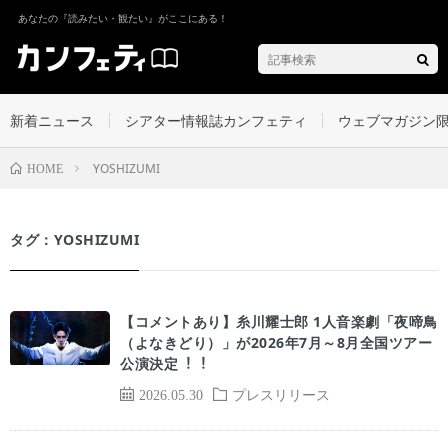
あなたの『読みたい・観たい』がここにある！
新着ニュース
シアター情報誌カンフェティ
ウェブマガジン
YOSHIZUMI
HOME
タグ：YOSHIZUMI
【コメントあり】⽷川耀⼠郎 1⼈⾳楽劇「夜啼⿃
（よなきどり）」が2026年7⽉～8⽉全国ツアー
公演決定︕︕
2026.05.30
プレスリリース