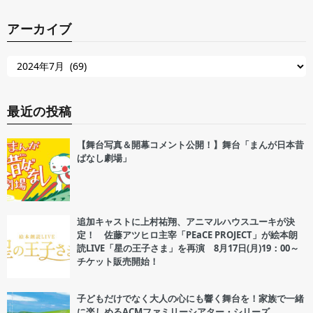
アーカイブ
最近の投稿
【舞台写真＆開幕コメント公開！】舞台「まんが日本昔
ばなし劇場」
追加キャストに上村祐翔、アニマルハウスユーキが決
定！ 佐藤アツヒロ主宰「PEaCE PROJECT」が絵本朗
読LIVE「星の王子さま」を再演 8月17日(月)19：00～
チケット販売開始！
子どもだけでなく大人の心にも響く舞台を！家族で一緒
に楽しめるACMファミリーシアター・シリーズ