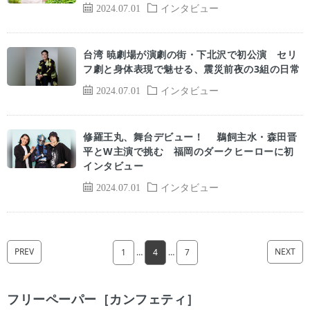
2024.07.01
インタビュー
台湾 暁劇場が演劇の街・下北沢で初公演 セリ
フ劇と身体表現で魅せる、震災前夜の3組の日常
2024.07.01
インタビュー
修羅王丸、舞台デビュー！ 鵜飼主水・森田晋
平とW主演で挑む 福岡のダークヒーローに初
インタビュー
2024.07.01
インタビュー
PREV
NEXT
1
…
4
…
7
フリーペーパー［カンフェティ］