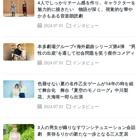
4人でしっかりチーム感を作り、キャラクターを
魅力的に描きたい 物語が深く、視覚的な華や
かさもある音楽朗読劇
2024.07.01
インタビュー
本多劇場グループ×海外戯曲シリーズ第4弾 “男
性の出産”を通して社会問題を笑う傑作コメディ
2024.07.01
インタビュー
色褪せない夏の名作乙女ゲームが14年の時を経
て舞台化 舞台『夏空のモノローグ』中川梨
花、大海将一郎ら出演
2024.07.01
インタビュー
3人の男女が織りなすワンシチュエーション会話
劇 美弥るりかの新たな一歩となる三人芝居