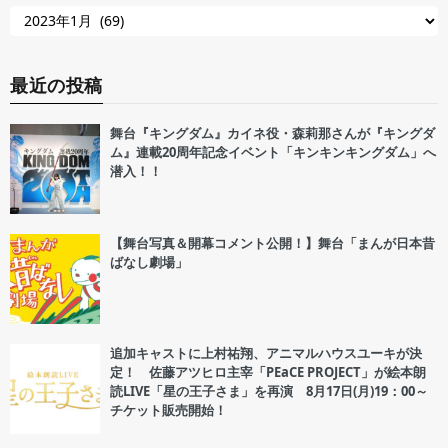
最近の投稿
舞台『キングダム』カイネ役・森莉那さんが『キングダ
ム』連載20周年記念イベント「キンキンキングダム」へ
潜入！！
【舞台写真＆開幕コメント公開！】舞台「まんが日本昔
ばなし劇場」
追加キャストに上村祐翔、アニマルハウスユーキが決
定！ 佐藤アツヒロ主宰「PEaCE PROJECT」が絵本朗
読LIVE「星の王子さま」を再演 8月17日(月)19：00～
チケット販売開始！