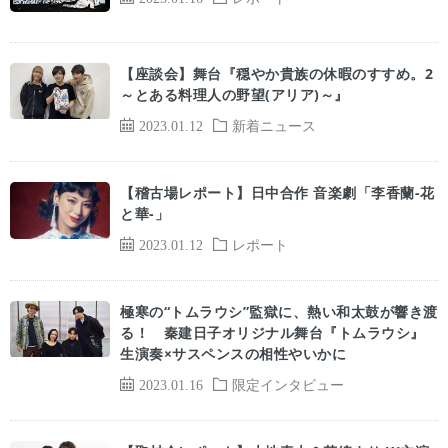
【座談会】舞台『穏やか貴族の休暇のすすめ。2
～とある料理人の野望(アリア)～』
2023.01.12
新着ニュース
【稽古場レポート】日中合作 音楽劇「李香蘭-花
と華-」
2023.01.12
レポート
極寒の“トムラウシ”監獄に、熱い和太鼓が響き渡
る！ 秦建日子オリジナル舞台『トムラウシ』
生演奏×サスペンスの相性やいかに
2023.01.16
限定インタビュー