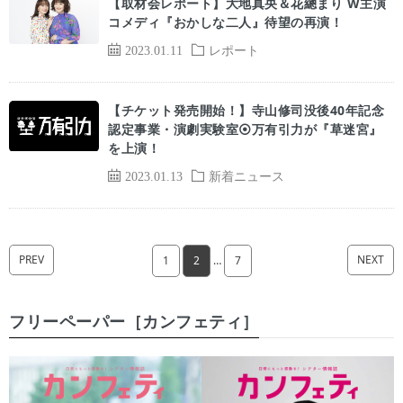
【取材会レポート】大地真央＆花總まり W主演
コメディ『おかしな二人』待望の再演！
2023.01.11
レポート
【チケット発売開始！】寺山修司没後40年記念
認定事業・演劇実験室⦿万有引力が『草迷宮』
を上演！
2023.01.13
新着ニュース
PREV
NEXT
1
2
…
7
フリーペーパー［カンフェティ］