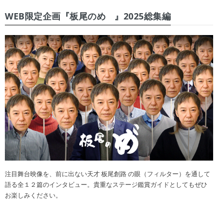
WEB限定企画『板尾のめ゙』2025総集編
注目舞台映像を、前に出ない天才 板尾創路 の眼（フィルター）を通して
語る全１２篇のインタビュー。貴重なステージ鑑賞ガイドとしてもぜひ
お楽しみください。