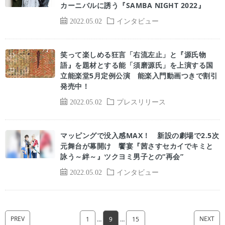
カーニバルに誘う『SAMBA NIGHT 2022』
2022.05.02
インタビュー
笑って楽しめる狂言「右流左止」と『源氏物
語』を題材とする能「須磨源氏」を上演する国
立能楽堂5月定例公演 能楽入門動画つきで割引
発売中！
2022.05.02
プレスリリース
マッピングで没入感MAX！ 新設の劇場で2.5次
元舞台が幕開け 饗宴『茜さすセカイでキミと
詠う～絆～』ツクヨミ男子との“再会”
2022.05.02
インタビュー
PREV
NEXT
1
…
9
…
15