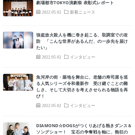
劇場都市TOKYO演劇祭 表彰式レポート
2022.05.02
新着ニュース
強盗放火殺人を機に巻き起こる、取調室での攻
防 「こんな世界があるんだ、の一歩先を届け
たい」
2022.05.02
インタビュー
魚河岸の街・築地を舞台に、老舗の寿司屋を巡
る人気シリーズ令和最新作 受け継ぐことの難
しさ、そして大切さを考えさせられる物語を再
び！
2022.05.02
インタビュー
DIAMOND☆DOGSがつくりあげる熱きダンス＆
ソングショー！ 宝石の争奪戦を軸に、熱狂の