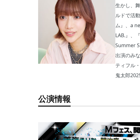
生かし、
ルドで活
ム』、a n
LAB.』
Summer
出演のみな
ティフル
鬼太郎20
公演情報