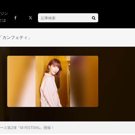
ガジン
とは
「カンフェティ」
2弾『M FESTIVAL』開催！