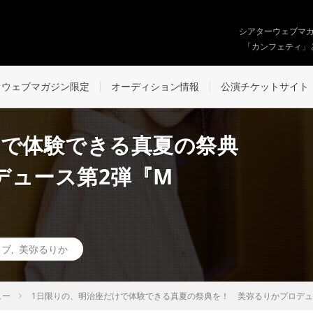
シアターウェブマ
「カンフェティ」
ウェブマガジン限定
オーディション情報
公演チケットサイト
けで体験できる真夏の祭典
デュース第2弾『M
イブ
,
美弥るりか
ュー
1日限りの、明治座だけで体験できる真夏の祭典を！ 美弥るりかプロデュース第