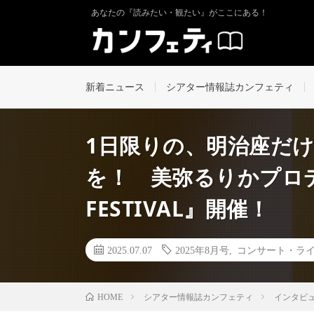
あなたの『読みたい・観たい』がここにある！
新着ニュース
シアター情報誌カンフェティ
1日限りの、明治座だ
を！ 美弥るりかプロ
FESTIVAL』開催！
2025.07.07
2025年8月号
,
コンサート・ラ
シアター情報誌カンフェティ
インタビ
HOME