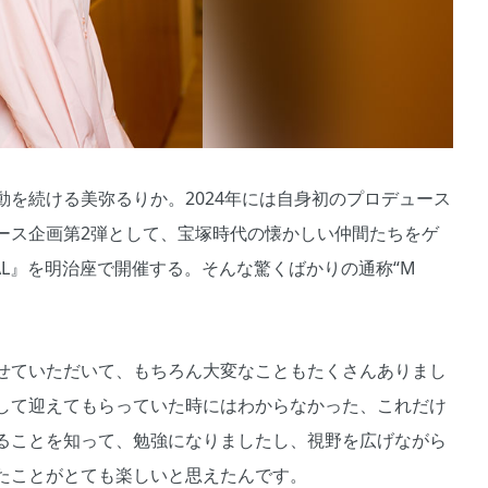
を続ける美弥るりか。2024年には自身初のプロデュース
ース企画第2弾として、宝塚時代の懐かしい仲間たちをゲ
VAL』を明治座で開催する。そんな驚くばかりの通称“M
せていただいて、もちろん大変なこともたくさんありまし
して迎えてもらっていた時にはわからなかった、これだけ
ることを知って、勉強になりましたし、視野を広げながら
たことがとても楽しいと思えたんです。