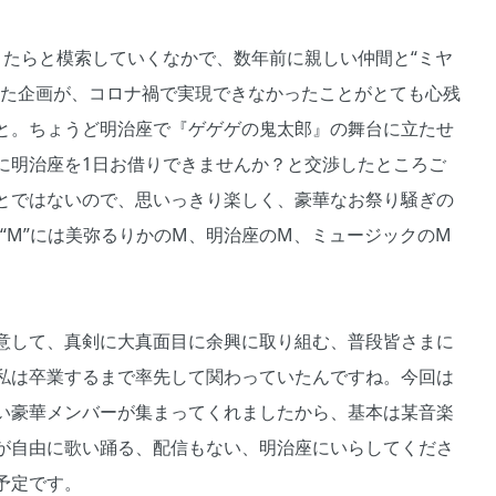
たらと模索していくなかで、数年前に親しい仲間と“ミヤ
いた企画が、コロナ禍で実現できなかったことがとても心残
と。ちょうど明治座で『ゲゲゲの鬼太郎』の舞台に立たせ
に明治座を1日お借りできませんか？と交渉したところご
とではないので、思いっきり楽しく、豪華なお祭り騒ぎの
』の“M”には美弥るりかのM、明治座のM、ミュージックのM
意して、真剣に大真面目に余興に取り組む、普段皆さまに
私は卒業するまで率先して関わっていたんですね。今回は
い豪華メンバーが集まってくれましたから、基本は某音楽
が自由に歌い踊る、配信もない、明治座にいらしてくださ
予定です。