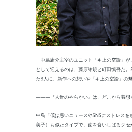
中島庸介主宰のユニット「キ上の空論」が、
として迎えるのは、藤原祐規と町田慎吾だ。
た3人に、新作への想いや「キ上の空論」の
―――『人骨のやらかい』は、どこから着想
中島「僕は悪いニュースやSNSにストレス
美子）も似たタイプで、歯を食いしばるクセ