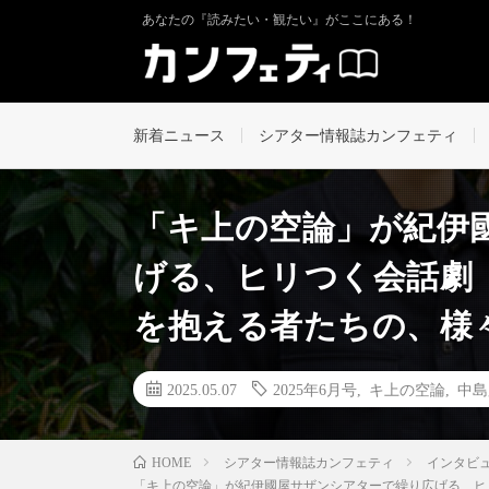
あなたの『読みたい・観たい』がここにある！
新着ニュース
シアター情報誌カンフェティ
「キ上の空論」が紀伊
げる、ヒリつく会話劇
を抱える者たちの、様
2025.05.07
2025年6月号
,
キ上の空論
,
中島
シアター情報誌カンフェティ
インタビ
HOME
「キ上の空論」が紀伊國屋サザンシアターで繰り広げる、ヒ