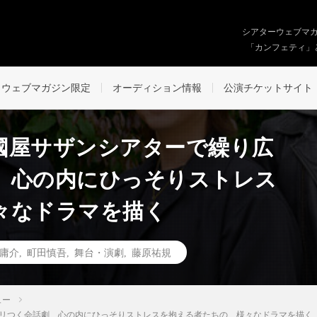
シアターウェブマ
「カンフェティ」
ウェブマガジン限定
オーディション情報
公演チケットサイト
國屋サザンシアターで繰り広
 心の内にひっそりストレス
々なドラマを描く
庸介
,
町田慎吾
,
舞台・演劇
,
藤原祐規
ュー
リつく会話劇 心の内にひっそりストレスを抱える者たちの、様々なドラマを描く