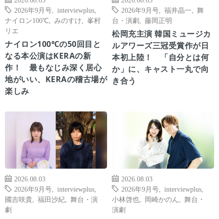
2026年9月号
,
interviewplus
,
2026年9月号
,
福井晶一
,
舞
ナイロン100℃
,
みのすけ
,
峯村
台・演劇
,
藤岡正明
リエ
松岡充主演 韓国ミュージカ
ナイロン100℃の50回目と
ルアワーズ三冠受賞作が日
なる本公演はKERAの新
本初上陸！ 「自分とは何
作！ 最もなじみ深く居心
か」に、キャスト一丸で向
地がいい、KERAの稽古場が
き合う
楽しみ
2026.08.03
2026.08.03
2026年9月号
,
interviewplus
,
2026年9月号
,
interviewplus
,
國吉咲貴
,
福田沙紀
,
舞台・演
小林啓也
,
岡崎かのん
,
舞台・
劇
演劇