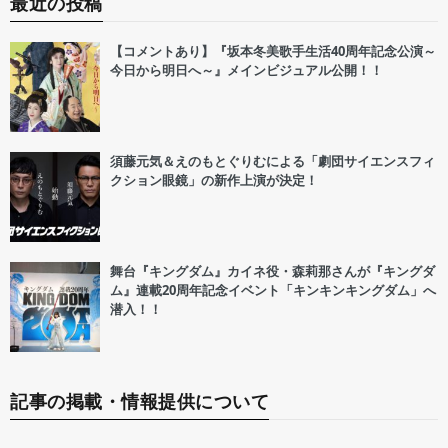
最近の投稿
【コメントあり】『坂本冬美歌手生活40周年記念公演～
今日から明日へ～』メインビジュアル公開！！
須藤元気＆えのもとぐりむによる「劇団サイエンスフィ
クション眼鏡」の新作上演が決定！
舞台『キングダム』カイネ役・森莉那さんが『キングダ
ム』連載20周年記念イベント「キンキンキングダム」へ
潜入！！
記事の掲載・情報提供について