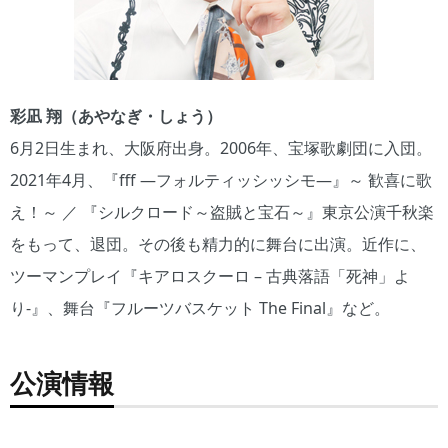
彩凪 翔（あやなぎ・しょう）
6月2日生まれ、大阪府出身。2006年、宝塚歌劇団に入団。
2021年4月、『fff ―フォルティッシッシモ―』～ 歓喜に歌
え！～ ／ 『シルクロード～盗賊と宝石～』東京公演千秋楽
をもって、退団。その後も精力的に舞台に出演。近作に、
ツーマンプレイ『キアロスクーロ – 古典落語「死神」よ
り-』、舞台『フルーツバスケット The Final』など。
公演情報