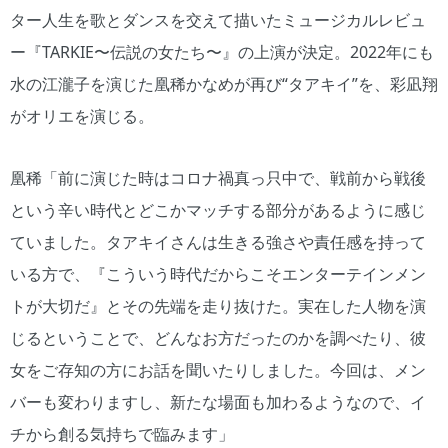
ター人生を歌とダンスを交えて描いたミュージカルレビュ
ー『TARKIE〜伝説の女たち〜』の上演が決定。2022年にも
水の江瀧子を演じた凰稀かなめが再び“タアキイ”を、彩凪翔
がオリエを演じる。
凰稀「前に演じた時はコロナ禍真っ只中で、戦前から戦後
という辛い時代とどこかマッチする部分があるように感じ
ていました。タアキイさんは生きる強さや責任感を持って
いる方で、『こういう時代だからこそエンターテインメン
トが大切だ』とその先端を走り抜けた。実在した人物を演
じるということで、どんなお方だったのかを調べたり、彼
女をご存知の方にお話を聞いたりしました。今回は、メン
バーも変わりますし、新たな場面も加わるようなので、イ
チから創る気持ちで臨みます」