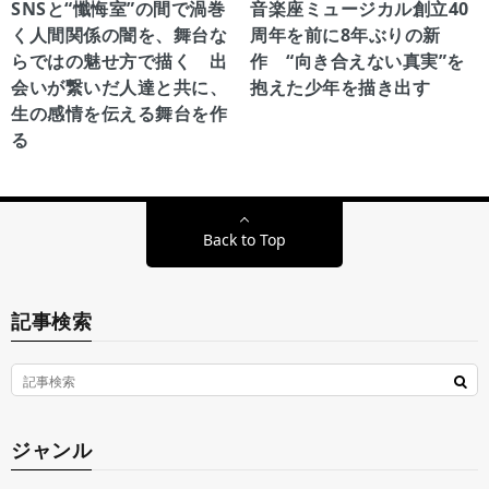
SNSと“懺悔室”の間で渦巻
音楽座ミュージカル創立40
く人間関係の闇を、舞台な
周年を前に8年ぶりの新
らではの魅せ方で描く 出
作 “向き合えない真実”を
会いが繋いだ人達と共に、
抱えた少年を描き出す
生の感情を伝える舞台を作
る
Back to Top
記事検索
ジャンル