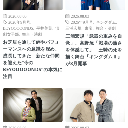
2026.08.03
2026.08.03
2026年9月号
,
2026年9月号
,
キングダム
,
BEYOOOOONDS
,
平井美葉
,
演
三浦宏規
,
東宝
,
舞台・演劇
劇女子部
,
舞台・演劇
三浦宏規「武器の重みを自
お芝居を通して絆やパフォ
覚」、高野洸「戦場の熱さ
ーマンスへの意識を深め、
を体感して」 王騎の死を
成長してきた 新たな仲間
描く舞台『キングダムⅡ』
を迎えた“今の
が8月開幕
BEYOOOOONDS”の本気に
注目
2026.08.03
2026.08.03