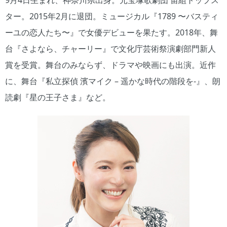
9月4日生まれ、神奈川県出身。元宝塚歌劇団 宙組トップス
ター。2015年2月に退団。ミュージカル『1789 〜バスティ
ーユの恋人たち〜』で女優デビューを果たす。2018年、舞
台『さよなら、チャーリー』で文化庁芸術祭演劇部門新人
賞を受賞。舞台のみならず、ドラマや映画にも出演。近作
に、舞台『私立探偵 濱マイク – 遥かな時代の階段を-』、朗
読劇『星の王子さま』など。