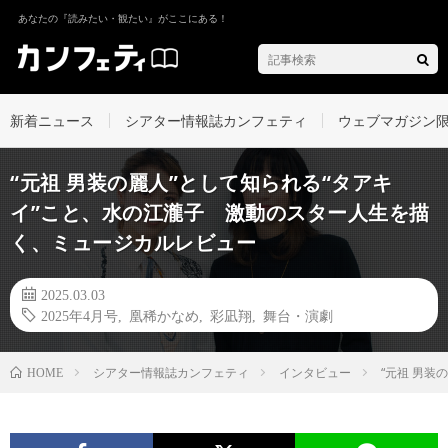
あなたの『読みたい・観たい』がここにある！
新着ニュース
シアター情報誌カンフェティ
ウェブマガジン
“元祖 男装の麗人”として知られる“タアキ
イ”こと、水の江瀧子 激動のスター人生を描
く、ミュージカルレビュー
2025.03.03
2025年4月号
,
凰稀かなめ
,
彩凪翔
,
舞台・演劇
シアター情報誌カンフェティ
インタビュー
“元祖 男
HOME