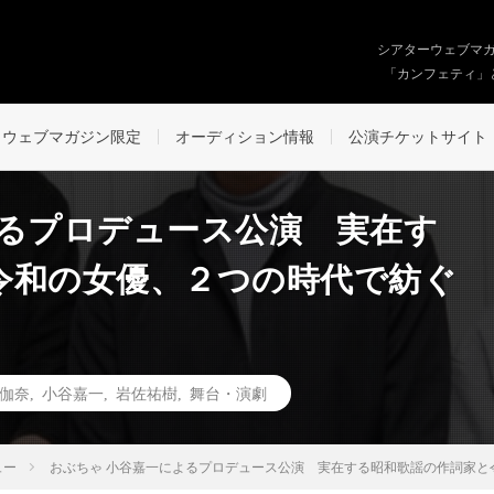
シアターウェブマ
「カンフェティ」
ウェブマガジン限定
オーディション情報
公演チケットサイト
よるプロデュース公演 実在す
令和の女優、２つの時代で紡ぐ
伽奈
,
小谷嘉一
,
岩佐祐樹
,
舞台・演劇
ュー
おぶちゃ 小谷嘉一によるプロデュース公演 実在する昭和歌謡の作詞家と