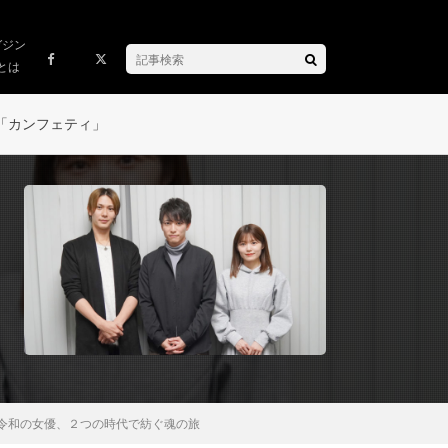
ガジン
とは
「カンフェティ」
令和の女優、２つの時代で紡ぐ魂の旅