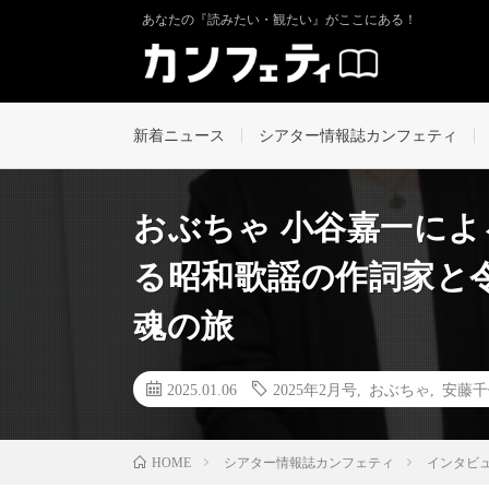
あなたの『読みたい・観たい』がここにある！
新着ニュース
シアター情報誌カンフェティ
おぶちゃ 小谷嘉一に
る昭和歌謡の作詞家と
魂の旅
2025.01.06
2025年2月号
,
おぶちゃ
,
安藤千
シアター情報誌カンフェティ
インタビ
HOME