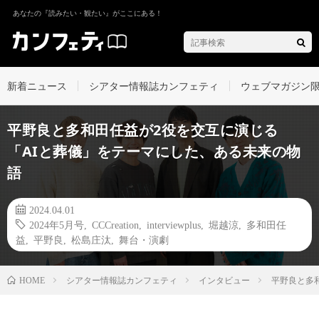
あなたの『読みたい・観たい』がここにある！
新着ニュース
シアター情報誌カンフェティ
ウェブマガジン
平野良と多和田任益が2役を交互に演じる
「AIと葬儀」をテーマにした、ある未来の物
語
2024.04.01
2024年5月号
,
CCCreation
,
interviewplus
,
堀越涼
,
多和田任
益
,
平野良
,
松島庄汰
,
舞台・演劇
シアター情報誌カンフェティ
インタビュー
平野良と多
HOME