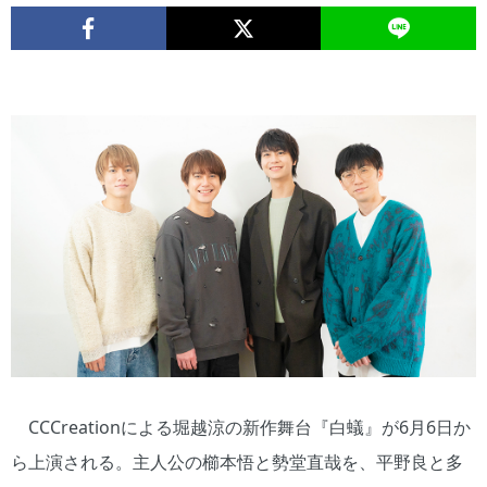
CCCreationによる堀越涼の新作舞台『白蟻』が6月6日か
ら上演される。主人公の櫛本悟と勢堂直哉を、平野良と多