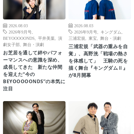
2026.08.03
2026.08.03
2026年9月号
,
2026年9月号
,
キングダム
,
BEYOOOOONDS
,
平井美葉
,
演
三浦宏規
,
東宝
,
舞台・演劇
劇女子部
,
舞台・演劇
三浦宏規「武器の重みを自
お芝居を通して絆やパフォ
覚」、高野洸「戦場の熱さ
ーマンスへの意識を深め、
を体感して」 王騎の死を
成長してきた 新たな仲間
描く舞台『キングダムⅡ』
を迎えた“今の
が8月開幕
BEYOOOOONDS”の本気に
注目