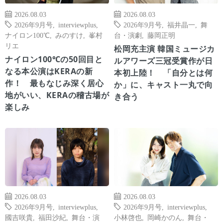
2026.08.03
2026.08.03
2026年9月号
,
interviewplus
,
2026年9月号
,
福井晶一
,
舞
ナイロン100℃
,
みのすけ
,
峯村
台・演劇
,
藤岡正明
リエ
松岡充主演 韓国ミュージカ
ナイロン100℃の50回目と
ルアワーズ三冠受賞作が日
なる本公演はKERAの新
本初上陸！ 「自分とは何
作！ 最もなじみ深く居心
か」に、キャスト一丸で向
地がいい、KERAの稽古場が
き合う
楽しみ
2026.08.03
2026.08.03
2026年9月号
,
interviewplus
,
2026年9月号
,
interviewplus
,
國吉咲貴
,
福田沙紀
,
舞台・演
小林啓也
,
岡崎かのん
,
舞台・