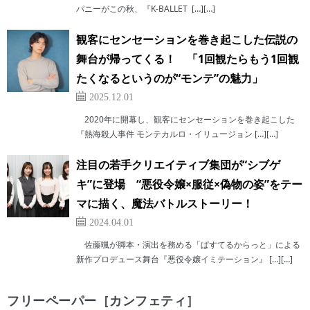
パニーがこの秋、『K-BALLET […][…]
観客にセンセーションを巻き起こした伝説の
舞台が帰ってくる！ 「1回観たらもう1回観
たくなるというのが“モンテ”の魅力」
2025.12.01
2020年に開幕し、観客にセンセーションを巻き起こした
『熱海殺人事件 モンテカルロ・イリュージョン […][…]
注目の若手クリエイティブ集団が“シブゲ
キ”に登場 “悪役令嬢×服従×偽物の姿”をテー
マに描く、魔法バトルストーリー！
2024.04.01
佐藤颯が脚本・演出を務める「ぱすてるからっと」による
新作プロデュース舞台『悪役令嬢イミテーション』 […][…]
フリーペーパー［カンフェティ］