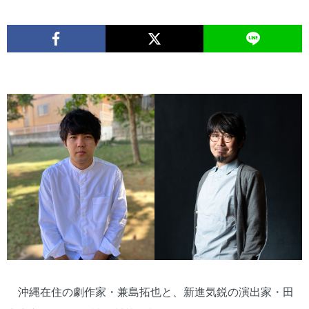
沖縄在住の劇作家・兼島拓也と、新進気鋭の演出家・田