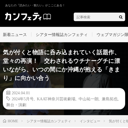
あなたの『読みたい・観たい』がここにある！
新着ニュース
シアター情報誌カンフェティ
ウェブマガジン
気が付くと物語に呑み込まれていく話題作、
堂々の再演！ 交わされるウチナーグチに漂
いながら、いつの間にか沖縄が抱える「きま
り」に向かい合う
2024.04.01
2024年5月号
,
KAAT神奈川芸術劇場
,
中山祐一朗
,
兼島拓也
,
舞台・演劇
シアター情報誌カンフェティ
インタビュー
気が付くと
HOME