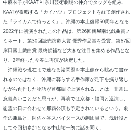
中麻衣子がKAAT 神奈川芸術劇場の仲介でタッグを組み、
KAATが提唱する「カイハツ」プロジェクトを経て創作され
た『ライカムで待っとく』。沖縄の本土復帰50周年となる
2022年に初演されたこの作品は、第26回鶴屋南北戯曲賞ノ
ミネート、第30回読売演劇大賞 優秀作品賞を受賞、第67回
岸田國士戯曲賞 最終候補など大きな注目を集める作品とな
り、2年経った今春に再演が決定した。
沖縄戦や現在まで連なる諸問題を本土側から眺めて書か
れるのではなく、沖縄に暮らす若手作家が足下を掘り返し
ながら創作した物語が首都圏で上演されることは、非常に
意義高いことだと思うが、再演では京都・福岡と巡演し、
慰霊の日に合わせて那覇公演も予定されているという。劇
作の兼島と、阿佐ヶ谷スパイダースの劇団員で、浅野役と
して今回初参加となる中山祐一朗に話を聞く。