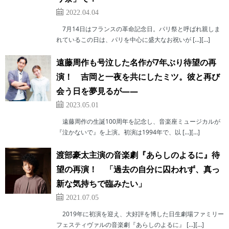
2022.04.04
7月14日はフランスの革命記念日。パリ祭と呼ばれ親しま
れているこの日は、パリを中心に盛大なお祝いが […][…]
遠藤周作も号泣した名作が7年ぶり待望の再
演！ 吉岡と一夜を共にしたミツ。彼と再び
会う日を夢見るが――
2023.05.01
遠藤周作の生誕100周年を記念し、音楽座ミュージカルが
『泣かないで』を上演。初演は1994年で、以 […][…]
渡部豪太主演の音楽劇『あらしのよるに』待
望の再演！ 「過去の自分に囚われず、真っ
新な気持ちで臨みたい」
2021.07.05
2019年に初演を迎え、大好評を博した日生劇場ファミリー
フェスティヴァルの音楽劇『あらしのよるに』 […][…]