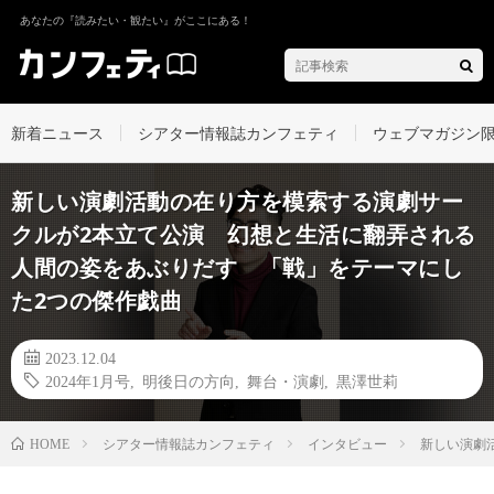
あなたの『読みたい・観たい』がここにある！
新着ニュース
シアター情報誌カンフェティ
ウェブマガジン
新しい演劇活動の在り方を模索する演劇サー
クルが2本立て公演 幻想と生活に翻弄される
人間の姿をあぶりだす 「戦」をテーマにし
た2つの傑作戯曲
2023.12.04
2024年1月号
,
明後日の方向
,
舞台・演劇
,
黒澤世莉
シアター情報誌カンフェティ
インタビュー
新しい演劇
HOME