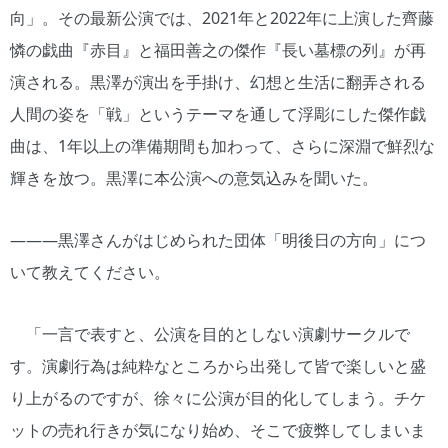
向」。その最新公演では、2021年と2022年に上演した齊藤
憐の戯曲『赤目』と福田善之の傑作『長い墓標の列』が再
演される。黒澤が演出を手掛け、幻想と生活に翻弄される
人間の姿を「戦」というテーマを通して浮彫にした傑作戯
曲は、1年以上の準備期間も加わって、さらに深淵で鮮烈な
輝きを放つ。黒澤に本公演への意気込みを聞いた。
―――黒澤さんがはじめられた団体「明後日の方向」につ
いて教えてください。
「一言で表すと、公演を目的としない演劇サークルで
す。演劇行為は純粋なところから出発して皆で楽しいと盛
り上がるのですが、徐々に公演が目的化してしまう。チケ
ットの売れ行きが気になり始め、そこで疲弊してしまいま