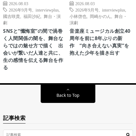
2026.08.03
2026.08.03
2026年9月号
,
interviewplus
,
2026年9月号
,
interviewplus
,
國吉咲貴
,
福田沙紀
,
舞台・演
小林啓也
,
岡崎かのん
,
舞台・
劇
演劇
SNSと“懺悔室”の間で渦巻
音楽座ミュージカル創立40
く人間関係の闇を、舞台な
周年を前に8年ぶりの新
らではの魅せ方で描く 出
作 “向き合えない真実”を
会いが繋いだ人達と共に、
抱えた少年を描き出す
生の感情を伝える舞台を作
る
Back to Top
記事検索