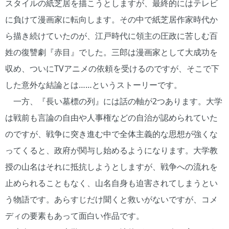
スタイルの紙芝居を描こうとしますが、最終的にはテレビ
に負けて漫画家に転向します。その中で紙芝居作家時代か
ら描き続けていたのが、江戸時代に領主の圧政に苦しむ百
姓の復讐劇『赤目』でした。三郎は漫画家として大成功を
収め、ついにTVアニメの依頼を受けるのですが、そこで下
した意外な結論とは……というストーリーです。
一方、『長い墓標の列』には話の軸が2つあります。大学
は戦前も言論の自由や人事権などの自治が認められていた
のですが、戦争に突き進む中で全体主義的な思想が強くな
ってくると、政府が関与し始めるようになります。大学教
授の山名はそれに抵抗しようとしますが、戦争への流れを
止められることもなく、山名自身も迫害されてしまうとい
う物語です。あらすじだけ聞くと救いがないですが、コメ
ディの要素もあって面白い作品です。