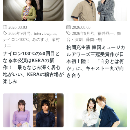
2026.08.03
2026.08.03
2026年9月号
,
interviewplus
,
2026年9月号
,
福井晶一
,
舞
ナイロン100℃
,
みのすけ
,
峯村
台・演劇
,
藤岡正明
リエ
松岡充主演 韓国ミュージカ
ナイロン100℃の50回目と
ルアワーズ三冠受賞作が日
なる本公演はKERAの新
本初上陸！ 「自分とは何
作！ 最もなじみ深く居心
か」に、キャスト一丸で向
地がいい、KERAの稽古場が
き合う
楽しみ