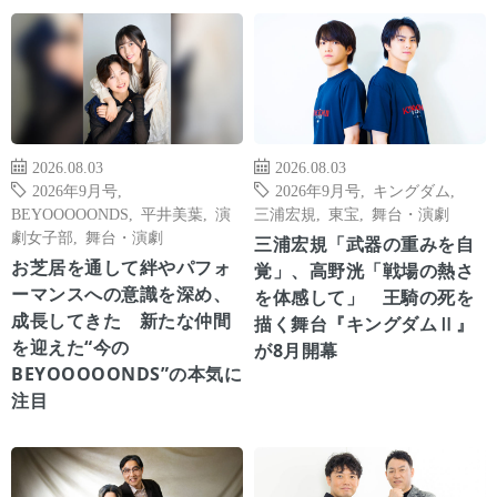
2026.08.03
2026.08.03
2026年9月号
,
2026年9月号
,
キングダム
,
BEYOOOOONDS
,
平井美葉
,
演
三浦宏規
,
東宝
,
舞台・演劇
劇女子部
,
舞台・演劇
三浦宏規「武器の重みを自
お芝居を通して絆やパフォ
覚」、高野洸「戦場の熱さ
ーマンスへの意識を深め、
を体感して」 王騎の死を
成長してきた 新たな仲間
描く舞台『キングダムⅡ』
を迎えた“今の
が8月開幕
BEYOOOOONDS”の本気に
注目