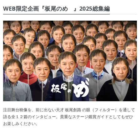
WEB限定企画『板尾のめ゙』2025総集編
注目舞台映像を、前に出ない天才 板尾創路 の眼（フィルター）を通して
語る全１２篇のインタビュー。貴重なステージ鑑賞ガイドとしてもぜひ
お楽しみください。